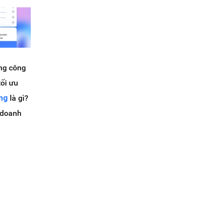
ong công
tối ưu
ing
là gì?
g doanh