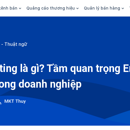
kênh bán
Quảng cáo thương hiệu
Quản lý bán hàng
n hàng
Marketing
Phần mềm quản lý bán hàn
ine
Quảng cáo
Tồn kho
 - Thuật ngữ
 kênh
SEO
Giao hàng và phí ship
bsite
Content
Thanh toán
ting là gì? Tầm quan trọng E
n social
Thương hiệu/Brand
Tài chính
rong doanh nghiệp
n sàn
Nhân viên
hàng
MKT Thuy