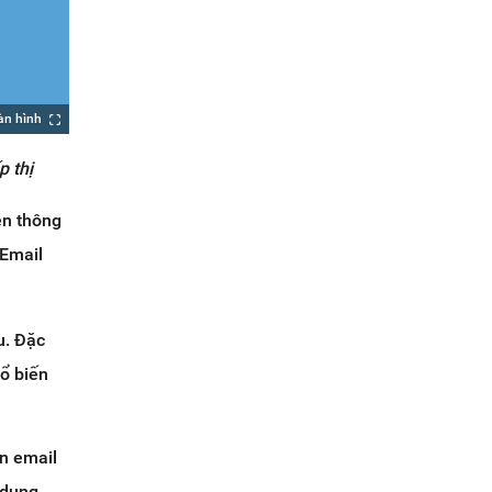
àn hình
p thị
ền thông
 Email
u. Đặc
hổ biến
ản email
 dung