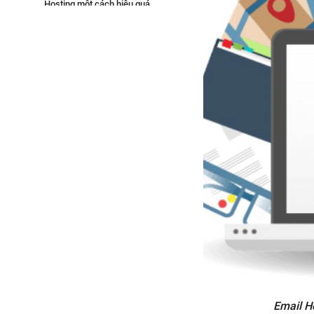
Hosting một cách hiệu quả
Chọn tên ngắn gọn
Đặt tên hệ thống rõ ràng
Tạo cấu trúc thống nhất email
Tránh gây nhầm lẫn với doanh
nghiệp khác
Chú trọng bảo mật hệ thống
Phổ biến các quy định rõ ràng
7. Sự khác biệt giữa Website
Hosting và Email Hosting
8. Phân biệt giữa Email Hosting và
Email Server
9. Câu hỏi thường gặp
Mục đích sử dụng Email
Hosting là gì?
Doanh nghiệp có thật sự cần
xài Email Hosting không?
Email Ho
10. Kết luận