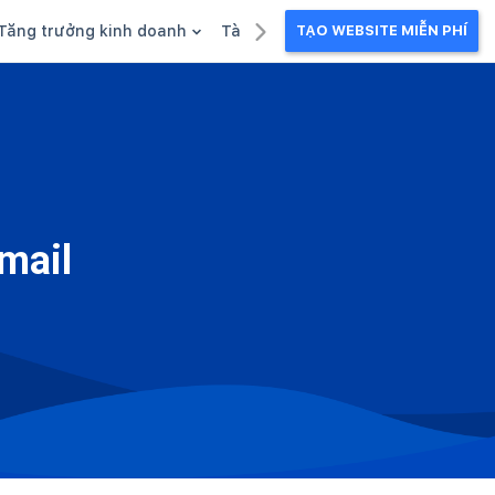
Tăng trưởng kinh doanh
Tài liệu kinh doanh
TẠO WEBSITE MIỄN PHÍ
g
Khuyến mãi
Ebook
Chăm sóc khách hàng
Câu chuyện kinh doanh
Webinar
mail