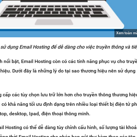
Xem toàn m
sử dụng Email Hosting để dễ dàng cho việc truyền thông và tiế
ch nổi bật, Email Hosting còn có các tính năng phục vụ cho truy
 hiệu. Dưới đây là những lý do tại sao thương hiệu nên sử dụng
 cấp các tùy chọn lưu trữ lớn hơn cho truyền thông thương hiệ
 có khả năng tối ưu định dạng trên nhiều loại thiết bị điện tử p
op, desktop, Ipad, điện thoại thông minh.
il Hosting có thể dễ dàng tùy chỉnh cấu hình, số lượng tài kho
Đồng thời Email Hosting cho phép bạn gửi thư kèm theo các tệp