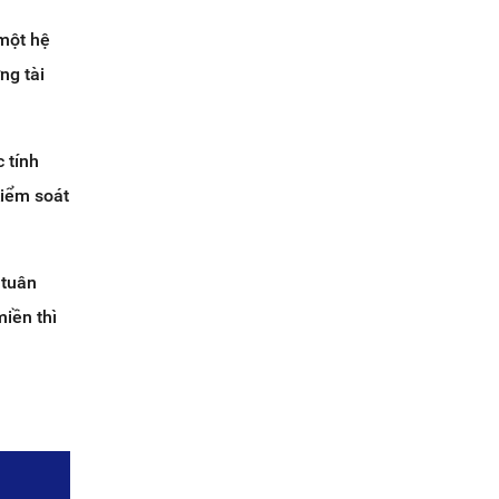
 một hệ
ng tài
 tính
kiểm soát
 tuân
iền thì