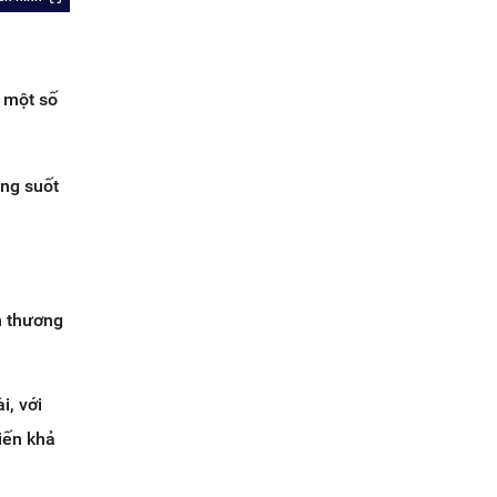
i một số
ong suốt
n thương
i, với
iến khả