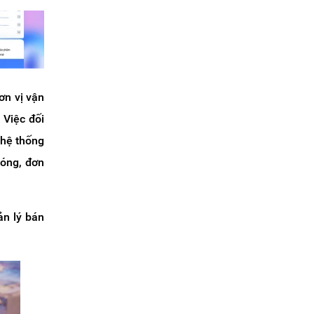
ơn vị vận
 Việc đối
 hệ thống
hóng, đơn
ản lý bán