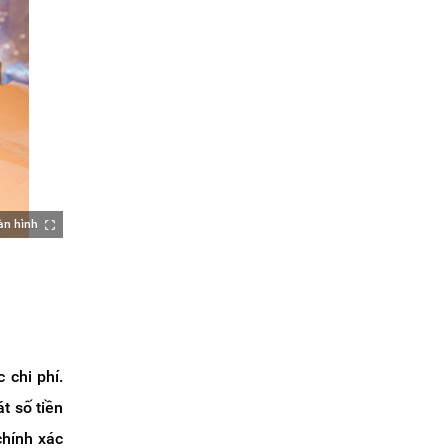
àn hình
 chi phí.
t số tiền
chính xác