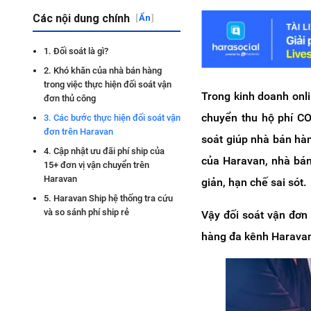
Các nội dung chính
[
Ẩn
]
1. Đối soát là gì?
2. Khó khăn của nhà bán hàng
trong việc thực hiện đối soát vận
Trong kinh doanh onl
đơn thủ công
chuyển thu hộ phí CO
3. Các bước thực hiện đối soát vận
đơn trên Haravan
soát giúp nhà bán hàn
4. Cập nhật ưu đãi phí ship của
của Haravan, nhà bán
15+ đơn vị vận chuyển trên
Haravan
giản, hạn chế sai sót.
5. Haravan Ship hệ thống tra cứu
và so sánh phí ship rẻ
Vậy đối soát vận đơn 
hàng đa kênh Haravan