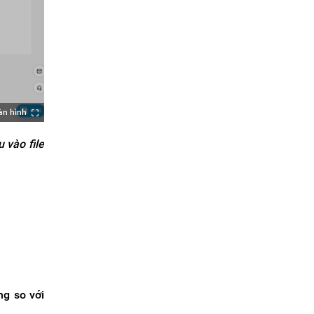
àn hình
 vào file
ng so với