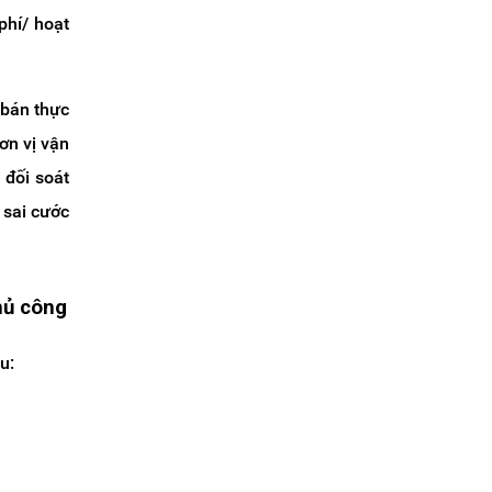
phí/ hoạt
bán thực
ơn vị vận
ý đối soát
 sai cước
hủ công
u: