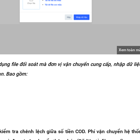
Xem toàn m
ụng file đối soát mà đơn vị vận chuyển cung cấp, nhập dữ liệu
an. Bao gồm:
iểm tra chênh lệch giữa số tiền COD. Phí vận chuyển hệ thố