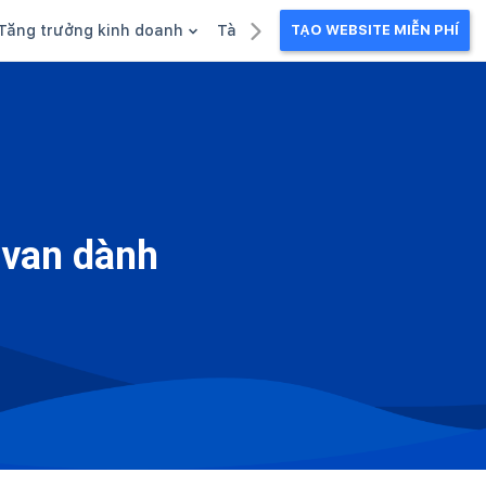
Tăng trưởng kinh doanh
Tài liệu kinh doanh
TẠO WEBSITE MIỄN PHÍ
g
Khuyến mãi
Ebook
Chăm sóc khách hàng
Câu chuyện kinh doanh
Webinar
avan dành