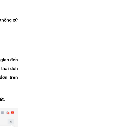
 thống xử
 giao đến
 thái đơn
đơn trên
át
.