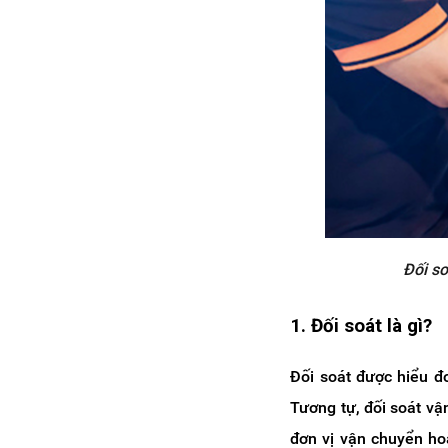
Đối s
1. Đối soát là gì?
Đối soát được hiểu đơ
Tương tự, đối soát vận
đơn vị vận chuyển ho