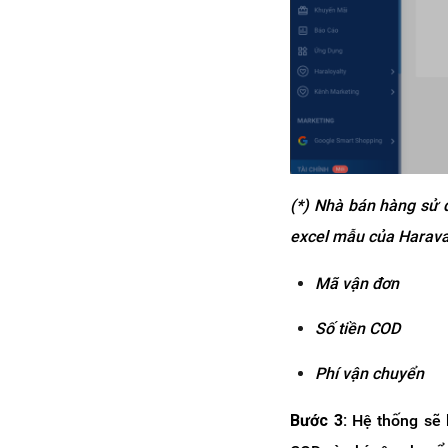
(*) Nhà bán hàng sử d
excel mẫu của Harav
Mã vận đơn
S
ố tiền COD
Phí vận chuyển
Bước 3:
Hệ thống sẽ k