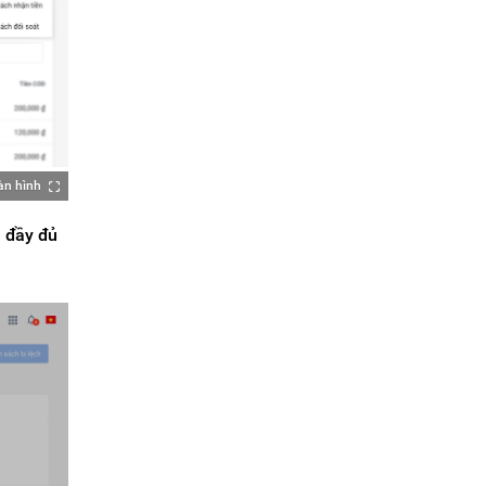
àn hình
n đầy đủ