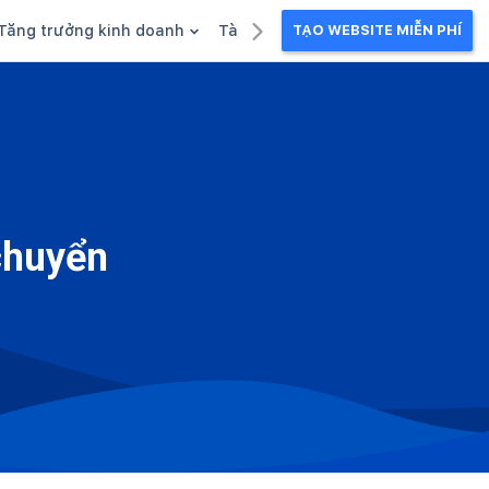
Tăng trưởng kinh doanh
Tài liệu kinh doanh
TẠO WEBSITE MIỄN PHÍ
g
Khuyến mãi
Ebook
Chăm sóc khách hàng
Câu chuyện kinh doanh
Webinar
chuyển