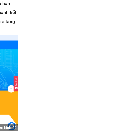
p hạn
hành kết
gia tăng
àn hình