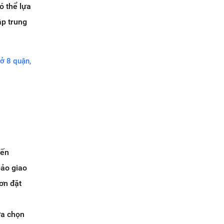
ó thể lựa
ập trung
ở 8 quận,
đến
bảo giao
ơn đặt
ựa chọn