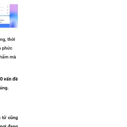
ng, thời
h phức
 phẩm mà
0 vấn đề
úng.
 tử cũng
 nơi đang