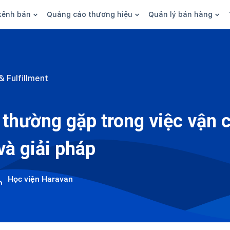
kênh bán
Quảng cáo thương hiệu
Quản lý bán hàng
n hàng
Marketing
Phần mềm quản lý bán hàn
ine
Quảng cáo
Tồn kho
& Fulfillment
 kênh
SEO
Giao hàng và phí ship
bsite
Content
Thanh toán
 thường gặp trong việc vận 
n social
Thương hiệu/Brand
Tài chính
và giải pháp
n sàn
Nhân viên
hàng
Học viện Haravan