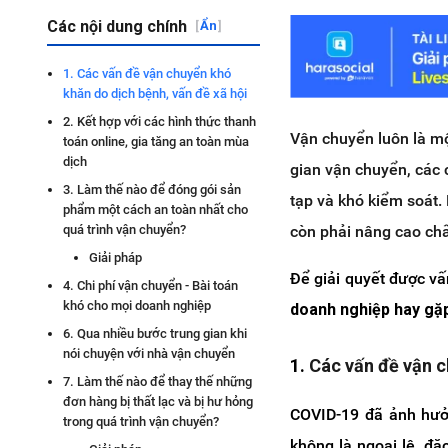
Các nội dung chính
[
Ẩn
]
1. Các vấn đề vận chuyển khó
khăn do dịch bệnh, vấn đề xã hội
2. Kết hợp với các hình thức thanh
Vận chuyển luôn là mộ
toán online, gia tăng an toàn mùa
dịch
gian vận chuyển, các 
3. Làm thế nào để đóng gói sản
tạp và khó kiểm soát
phẩm một cách an toàn nhất cho
còn phải nâng cao chấ
quá trình vận chuyển?
Giải pháp
Để giải quyết được v
4. Chi phí vận chuyển - Bài toán
khó cho mọi doanh nghiệp
doanh nghiệp hay gặp
6. Qua nhiều bước trung gian khi
nói chuyện với nhà vận chuyển
1.
Các vấn đề vận c
7. Làm thế nào để thay thế những
đơn hàng bị thất lạc và bị hư hỏng
COVID-19 đã ảnh hưở
trong quá trình vận chuyển?
không là ngoại lệ, đ