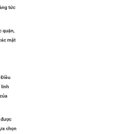
àng tức
c quận,
các mặt
 Điều
 linh
 của
m được
lựa chọn