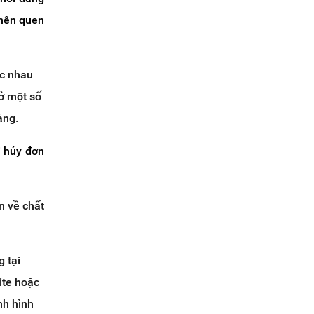
 nên quen
ác nhau
ở một số
àng.
i hủy đơn
n về chất
 tại
site hoặc
nh hình