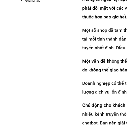
Giải pháp
phải đối mặt với các
Cách sử dụng dịch vụ khai
báo giá trị hàng hóa
thuộc hơn bao giờ hết
8. Vấn đề liên quan tới các đơn
đặt hàng và xử lý tồn kho
Một số shop đã tạm th
Giải pháp
tại mỗi tỉnh thành dẫ
9. Làm thế nào để định giá và xử lý
tuyến nhất định. Điều
hàng bị gửi trả?
Giải pháp
Một vấn đề không thể
10. Làm thế nào để tính chi phí vận
do không thể giao hà
chuyển phù hợp vào những thời
điểm cao điểm trong năm?
Doanh nghiệp có thể 
Giải pháp
lượng dịch vụ, ổn địn
Hơn 50.000 người kinh doanh
đang sử dụng Haravan Ship
Chủ động cho khách h
nhiều kênh truyền thôn
chatbot. Bạn nên giải