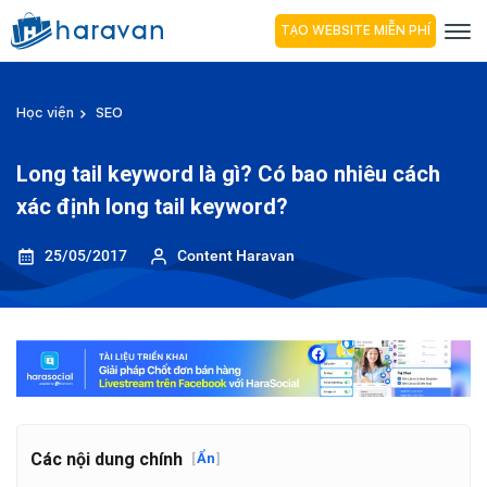
TẠO WEBSITE MIỄN PHÍ
Học viện
SEO
Long tail keyword là gì? Có bao nhiêu cách
xác định long tail keyword?
25/05/2017
Content Haravan
Các nội dung chính
[
Ẩn
]