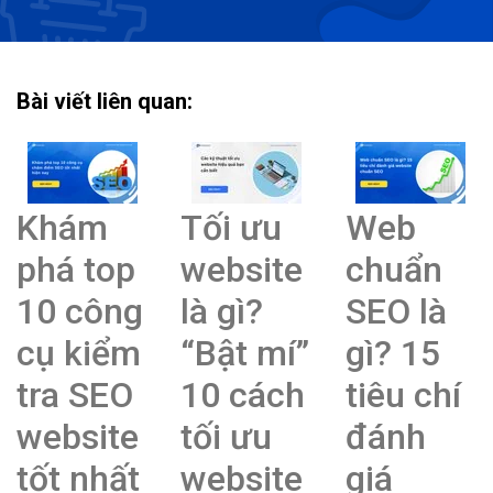
Bài viết liên quan:
Khám
Tối ưu
Web
phá top
website
chuẩn
10 công
là gì?
SEO là
cụ kiểm
“Bật mí”
gì? 15
tra SEO
10 cách
tiêu chí
website
tối ưu
đánh
tốt nhất
website
giá