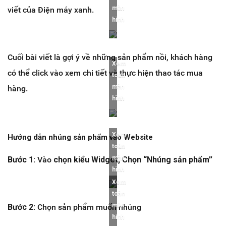
màn
viết của Điện máy xanh.
hình
Cuối bài viết là gợi ý về những sản phẩm nồi, khách hàng
Xem
có thể click vào xem chi tiết và thực hiện thao tác mua
toàn
màn
hàng.
hình
Xem
Hướng dẫn nhúng sản phẩm vào Website
toàn
màn
Bước 1:
Vào
chọn kiểu Widget, Chọn
“Nhúng sản phẩm”
hình
Xem
toàn
màn
Bước 2:
Chọn sản phẩm muốn nhúng
hình