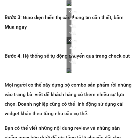
Xem
Bước 3:
Giao diện hiển thị các thông tin cần thiết, bấm
toàn
màn
Mua ngay
hình
Xem
toàn
màn
Bước 4:
Hệ thống sẽ tự động chuyển qua trang check out
hình
Mọi người có thể xây dựng bộ combo sản phẩm rồi nhúng
vào trang bài viết để khách hàng có thêm nhiều sự lựa
chọn. Doanh nghiệp cũng có thể linh động sử dụng cái
widget khác theo từng nhu cầu cụ thể.
Bạn có thể viết những nội dung review và nhúng sản
phẩm ngay bên dưới để gia tăng tỷ lệ chuyển đổi cho