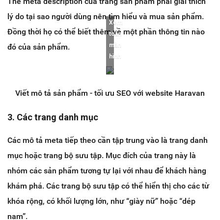
Thẻ meta description của trang sản phẩm phải giải thích
lý do tại sao người dùng nên tìm hiểu và mua sản phẩm.
Xem
Đồng thời họ có thể biết thêm về một phần thông tin nào
toàn
màn
đó của sản phẩm.
hình
Viết mô tả sản phẩm - tối ưu SEO với website Haravan
3. Các trang danh mục
Các mô tả meta tiếp theo cần tập trung vào là trang danh
mục hoặc trang bộ sưu tập. Mục đích của trang này là
nhóm các sản phẩm tương tự lại với nhau để khách hàng
khám phá. Các trang bộ sưu tập có thể hiển thị cho các từ
khóa rộng, có khối lượng lớn, như “giày nữ” hoặc “dép
nam”.