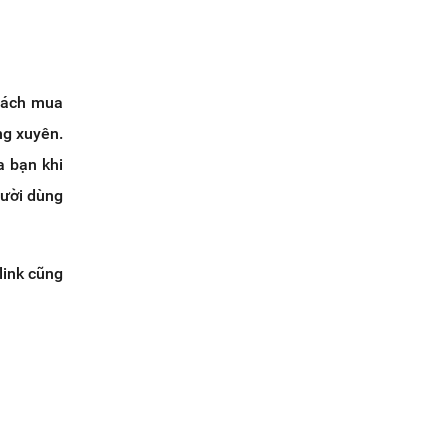
 cách mua
ng xuyên.
a bạn khi
gười dùng
link cũng