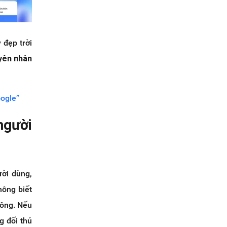
 đẹp trời
yên nhân
oogle”
người
ười dùng,
hông biết
hông. Nếu
g đối thủ