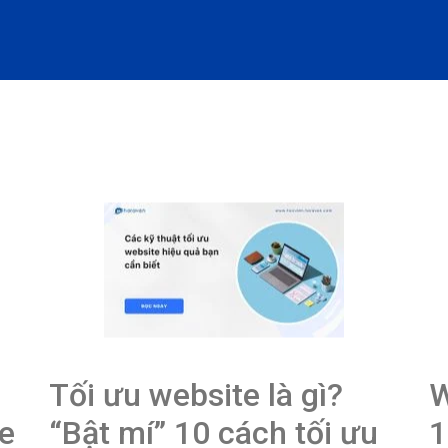
Tối ưu website là gì?
W
e
“Bật mí” 10 cách tối ưu
1