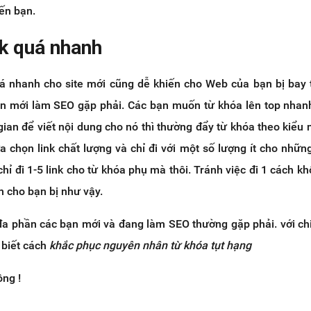
ến bạn.
nk quá nhanh
uá nhanh cho site mới cũng dễ khiến cho Web của bạn bị bay 
ạn mới làm SEO gặp phải. Các bạn muốn từ khóa lên top nhan
ian để viết nội dung cho nó thì thường đẩy từ khóa theo kiểu 
ựa chọn link chất lượng và chỉ đi với một số lượng ít cho nhữn
chỉ đi 1-5 link cho từ khóa phụ mà thôi. Tránh việc đi 1 cách k
n cho bạn bị như vậy.
 đa phần các bạn mới và đang làm SEO thường gặp phải. với ch
 biết cách
khắc phục nguyên nhân từ khóa tụt hạng
ông !