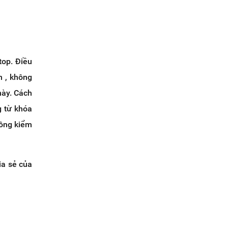
top. Điều
h , không
này. Cách
g từ khóa
hông kiểm
ia sẻ của