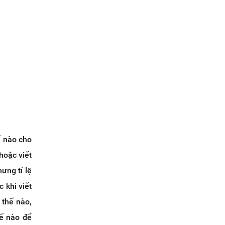
ế nào cho
hoặc viết
ưng tỉ lệ
 khi viết
 thế nào,
hế nào để