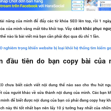
tài năng của mình để đẩy các từ khóa SEO lên top, rồi 1 ngày
hóa của mình văng mất tiêu khỏi top. Vầy
cách khắc phục ngu
thế nào là bài viết mà bạn cần phải đọc qua dù chỉ 1 lần.
EO nghiêm trọng khiến website bị loại khỏi hệ thống tìm kiếm g
n đầu tiên do bạn copy bài của 
O chưa biết cách viết nội dung thế nào sao cho thu hút ng
iết của người khác về sửa thành nội dung của mình. Các bạn k
 minh để biết được nội dung của bạn có phải đang copy hay k
h này thì tốt nhất bạn nên lấy 10 ý tưởng hay nhất của nhữn