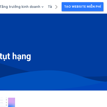
Tăng trưởng kinh doanh
Tài liệu kinh doanh
TẠO WEBSITE MIỄN PHÍ
g
Khuyến mãi
Ebook
Chăm sóc khách hàng
Câu chuyện kinh doanh
Webinar
tụt hạng