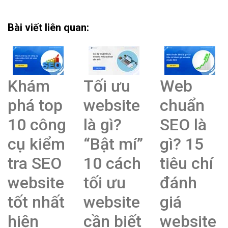
Bài viết liên quan:
Khám
Tối ưu
Web
phá top
website
chuẩn
10 công
là gì?
SEO là
cụ kiểm
“Bật mí”
gì? 15
tra SEO
10 cách
tiêu chí
website
tối ưu
đánh
tốt nhất
website
giá
hiện
cần biết
website