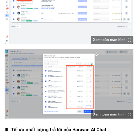
Xem toàn màn hình
Xem toàn màn hình
III. Tối ưu chất lượng trả lời của Haravan AI Chat