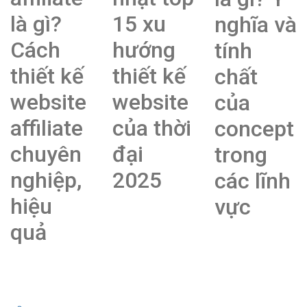
là gì?
15 xu
nghĩa và
Cách
hướng
tính
thiết kế
thiết kế
chất
website
website
của
affiliate
của thời
concept
chuyên
đại
trong
nghiệp,
2025
các lĩnh
hiệu
vực
quả