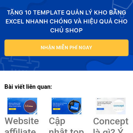
TẶNG 10 TEMPLATE QUẢN LÝ KHO BẰNG
EXCEL NHANH CHÓNG VÀ HIỆU QUẢ CHO
CHỦ SHOP
NHẬN MIỄN PHÍ NGAY
Bài viết liên quan:
Website
Cập
Concept
affiliate
nhật top
là gì? Ý