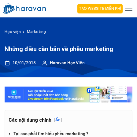
TẠO WEBSITE MIỄN PHÍ
Học viện
Marketing
Những điều căn bản về phễu marketing
10/01/2018
Haravan Học Viện
Các nội dung chính
[
Ẩn
]
Tại sao phải tìm hiểu phễu marketing ?