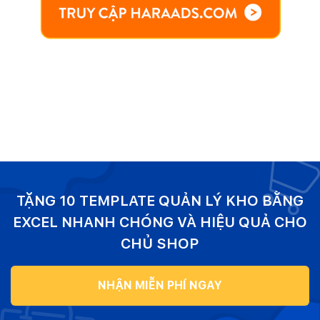
TẶNG 10 TEMPLATE QUẢN LÝ KHO BẰNG
EXCEL NHANH CHÓNG VÀ HIỆU QUẢ CHO
CHỦ SHOP
NHẬN MIỄN PHÍ NGAY