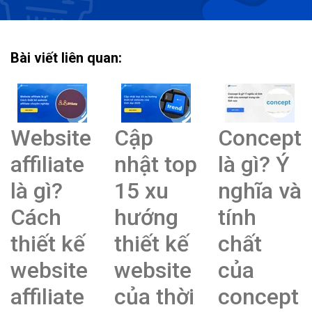
Bài viết liên quan:
Website
Cập
Concept
affiliate
nhật top
là gì? Ý
là gì?
15 xu
nghĩa và
Cách
hướng
tính
thiết kế
thiết kế
chất
website
website
của
affiliate
của thời
concept