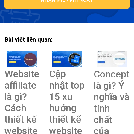
NHẬN MIỄN PHÍ NGAY
Bài viết liên quan:
Website
Cập
Concept
affiliate
nhật top
là gì? Ý
là gì?
15 xu
nghĩa và
Cách
hướng
tính
thiết kế
thiết kế
chất
website
website
của