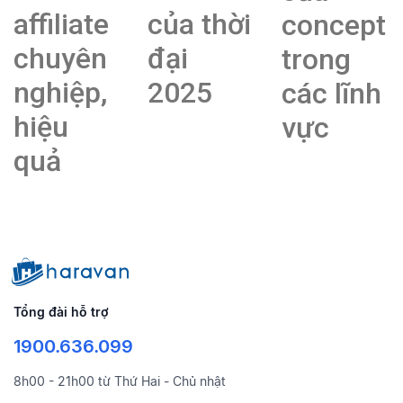
affiliate
của thời
concept
chuyên
đại
trong
nghiệp,
2025
các lĩnh
hiệu
vực
quả
Tổng đài hỗ trợ
1900.636.099
8h00 - 21h00 từ Thứ Hai - Chủ nhật