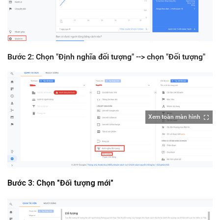
Bước 2: Chọn "Định nghĩa đối tượng" --> chọn "Đối tượng"
Xem toàn màn hình
Bước 3: Chọn "Đối tượng mới"