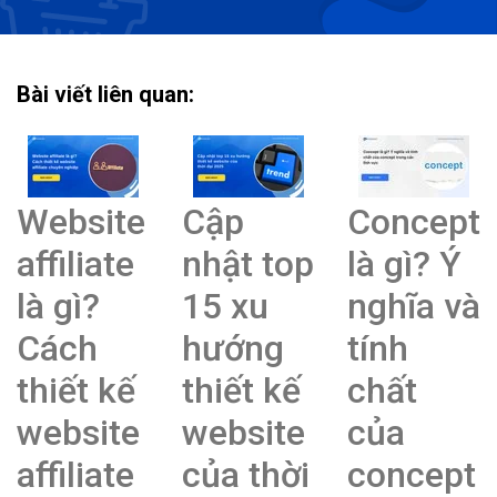
Bài viết liên quan:
Website
Cập
Concept
affiliate
nhật top
là gì? Ý
là gì?
15 xu
nghĩa và
Cách
hướng
tính
thiết kế
thiết kế
chất
website
website
của
affiliate
của thời
concept