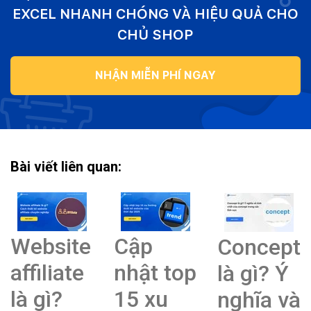
EXCEL NHANH CHÓNG VÀ HIỆU QUẢ CHO
CHỦ SHOP
NHẬN MIỄN PHÍ NGAY
Bài viết liên quan:
Website
Cập
Concept
affiliate
nhật top
là gì? Ý
là gì?
15 xu
nghĩa và