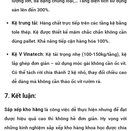
lượng lớn, đa dạng chủng loại,… Tăng diện tích sử dụng
sàn lên đến 300%.
Kệ trung tải:
Hàng chất trực tiếp trên các tầng kệ bằng
tole thép. Kệ được thiết kế mâm chắc chắn không cần
dùng pallet. Khả năng tiếp cận hàng hóa 100%.
Kệ V Vinatech:
Kệ tải trọng nhẹ (100-150kg/tầng), kệ
lắp ghép đơn giản – sử dụng móc gài không cần ốc vít.
Có thể tách rời chia thành 2 kệ nhỏ, thay đổi chiều cao
dễ dàng mà không cần tháo ốc vít rườm rà.
7. Kết luận:
Sắp xếp kho hàng
là công việc dễ thực hiện nhưng để đạt
được hiệu quả cao thì không hề đơn giản. Hy vọng với
những kinh nghiệm sắp xếp kho hàng khoa học được chia