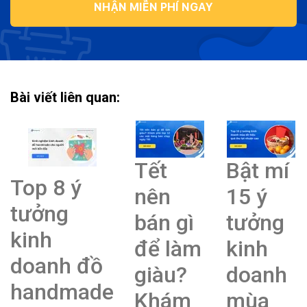
NHẬN MIỄN PHÍ NGAY
Bài viết liên quan:
Tết
Bật mí
Top 8 ý
nên
15 ý
tưởng
bán gì
tưởng
kinh
để làm
kinh
doanh đồ
giàu?
doanh
handmade
Khám
mùa