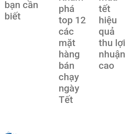
bạn cần
phá
tết
biết
top 12
hiệu
các
quả
mặt
thu lợi
hàng
nhuận
bán
cao
chạy
ngày
Tết