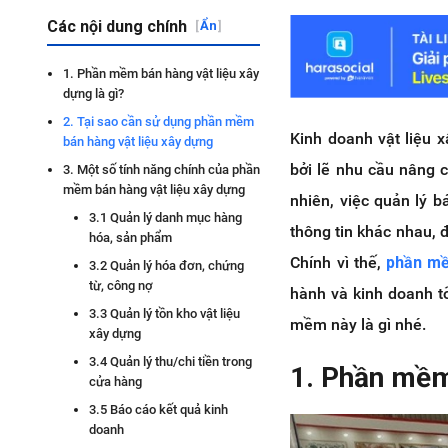
Các nội dung chính
[
Ẩn
]
1. Phần mềm bán hàng vật liệu xây
dựng là gì?
2. Tại sao cần sử dụng phần mềm
Kinh doanh vật liệu 
bán hàng vật liệu xây dựng
bởi lẽ nhu cầu nâng 
3. Một số tính năng chính của phần
mềm bán hàng vật liệu xây dựng
nhiên, việc quản lý b
3.1 Quản lý danh mục hàng
thông tin khác nhau, 
hóa, sản phẩm
Chính vì thế,
phần mề
3.2 Quản lý hóa đơn, chứng
từ, công nợ
hành và kinh doanh t
3.3 Quản lý tồn kho vật liệu
mềm này là gì nhé.
xây dựng
3.4 Quản lý thu/chi tiền trong
1. Phần mềm 
cửa hàng
3.5 Báo cáo kết quả kinh
doanh