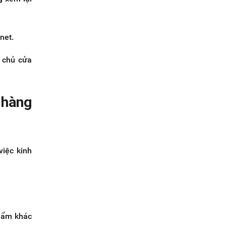
net.
p chủ cửa
 hàng
việc kinh
phẩm khác