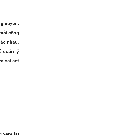
ng xuyên.
 mỗi công
hác nhau,
ể quản lý
a sai sót
g xem lại