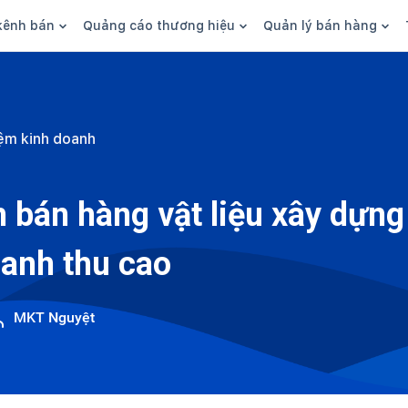
kênh bán
Quảng cáo thương hiệu
Quản lý bán hàng
n hàng
Marketing
Phần mềm quản lý bán hàn
ine
Quảng cáo
Tồn kho
ệm kinh doanh
 kênh
SEO
Giao hàng và phí ship
bsite
Content
Thanh toán
bán hàng vật liệu xây dựng
n social
Thương hiệu/Brand
Tài chính
oanh thu cao
n sàn
Nhân viên
hàng
MKT Nguyệt