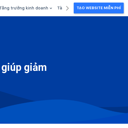
Tăng trưởng kinh doanh
Tài liệu kinh doanh
TẠO WEBSITE MIỄN PHÍ
g
Khuyến mãi
Ebook
Chăm sóc khách hàng
Câu chuyện kinh doanh
Webinar
 giúp giảm