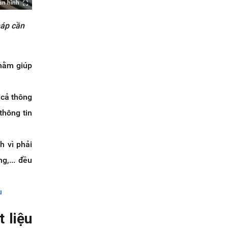
àn hình
háp cần
nhằm giúp
 cả thông
thông tin
h vì phải
g,... đều
u
 liệu