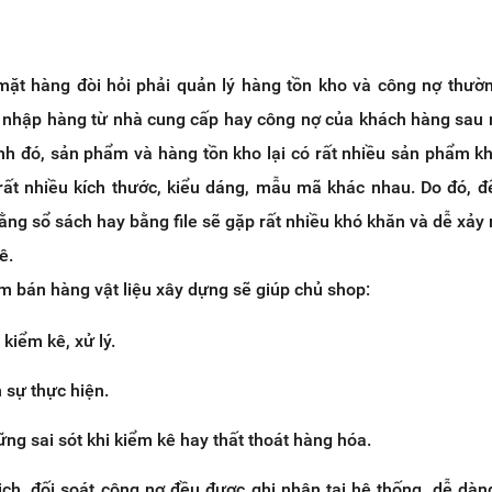
 mặt hàng đòi hỏi phải quản lý hàng tồn kho và công nợ thườ
nhập hàng từ nhà cung cấp hay công nợ của khách hàng sau
ạnh đó, sản phẩm và hàng tồn kho lại có rất nhiều sản phẩm k
rất nhiều kích thước, kiểu dáng, mẫu mã khác nhau. Do đó, đ
ằng sổ sách hay bằng file sẽ gặp rất nhiều khó khăn và dễ xảy r
ê.
 bán hàng vật liệu xây dựng sẽ giúp chủ shop:
 kiểm kê, xử lý.
n sự thực hiện.
ng sai sót khi kiểm kê hay thất thoát hàng hóa.
dịch, đối soát công nợ đều được ghi nhận tại hệ thống, dễ dàn