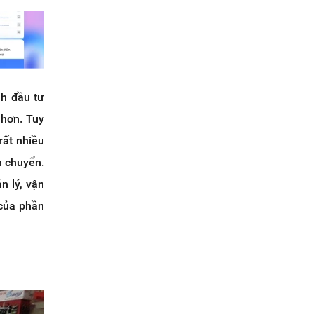
nh đầu tư
 hơn. Tuy
rất nhiều
n chuyển.
n lý, vận
 của phần