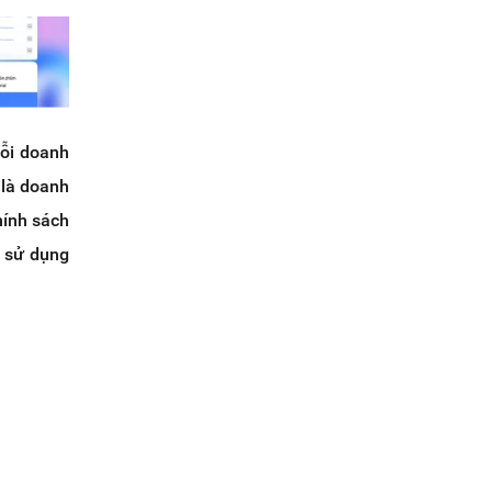
mỗi doanh
 là doanh
hính sách
 sử dụng