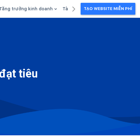
Tăng trưởng kinh doanh
Tài liệu kinh doanh
TẠO WEBSITE MIỄN PHÍ
g
Khuyến mãi
Ebook
Chăm sóc khách hàng
Câu chuyện kinh doanh
Webinar
đạt tiêu