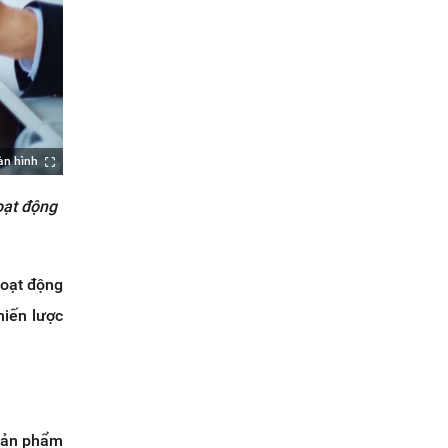
àn hình
oạt động
hoạt động
hiến lược
 sản phẩm