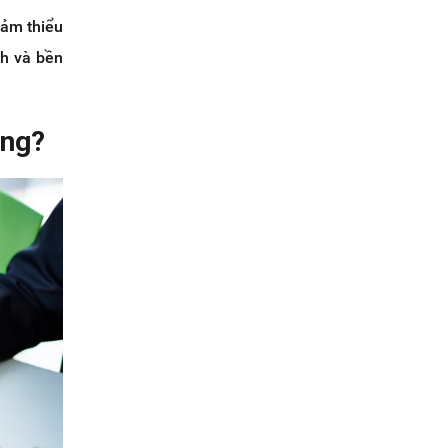
iảm thiểu
nh và bền
àng?