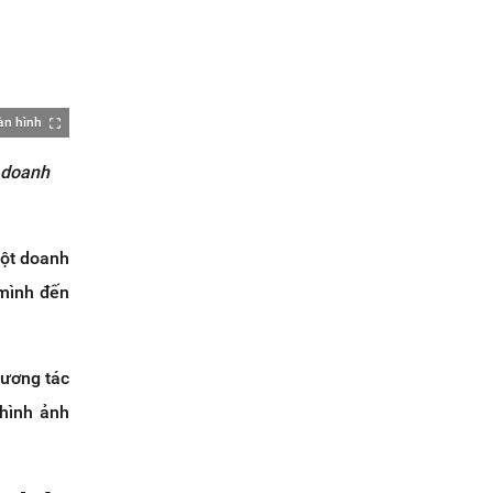
àn hình
 doanh
một doanh
 mình đến
tương tác
 hình ảnh