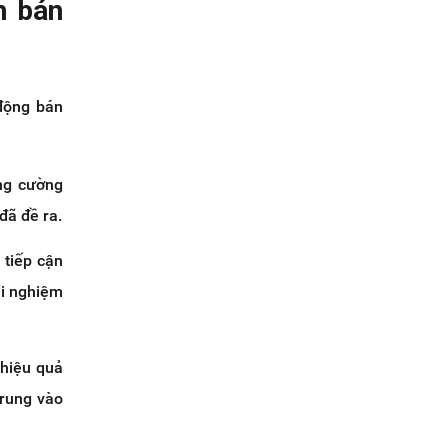
h bán
 động bán
ăng cường
đã đề ra.
 tiếp cận
ải nghiệm
 hiệu quả
trung vào