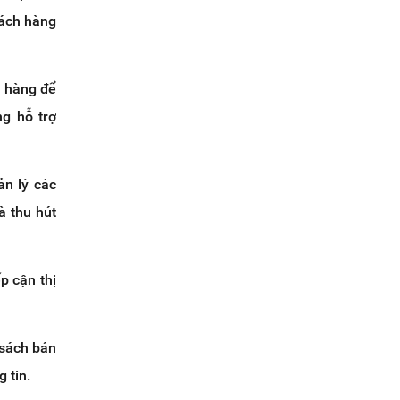
hách hàng
n hàng để
ng hỗ trợ
n lý các
à thu hút
p cận thị
 sách bán
 tin.