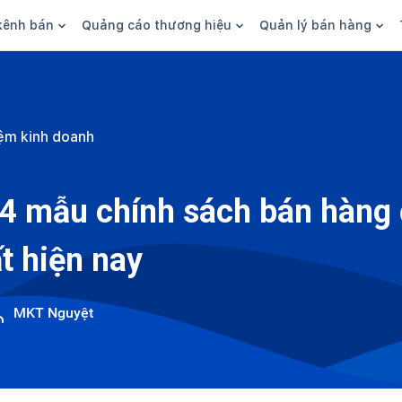
kênh bán
Quảng cáo thương hiệu
Quản lý bán hàng
n hàng
Marketing
Phần mềm quản lý bán hàn
ine
Quảng cáo
Tồn kho
ệm kinh doanh
 kênh
SEO
Giao hàng và phí ship
bsite
Content
Thanh toán
4 mẫu chính sách bán hàng 
n social
Thương hiệu/Brand
Tài chính
t hiện nay
n sàn
Nhân viên
hàng
MKT Nguyệt