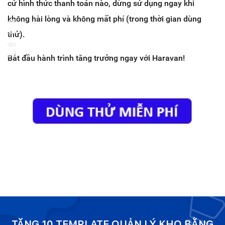
cứ hình thức thanh toán nào, dừng sử dụng ngay khi
không hài lòng và không mất phí (trong thời gian dùng
Xem
toàn
thử).
màn
hình
Bắt đầu hành trình tăng trưởng ngay với Haravan!
TẶNG 10 TEMPLATE QUẢN LÝ KHO BẰNG