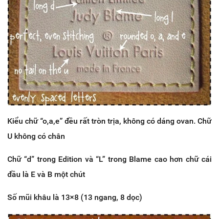
Kiểu chữ “o,a,e” đều rất tròn trịa, không có dáng ovan. Chữ
U không có chân
Chữ “d” trong Edition và “L” trong Blame cao hơn chữ cái
đầu là E và B một chút
Số mũi khâu là 13×8 (13 ngang, 8 dọc)