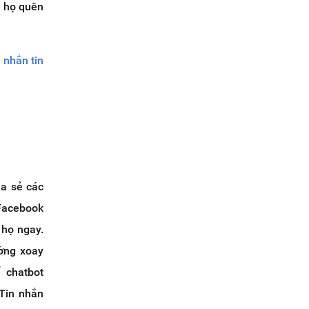
i họ quên
 nhắn tin
ia sẻ các
 Facebook
 họ ngay.
ường xoay
 chatbot
Tin nhắn