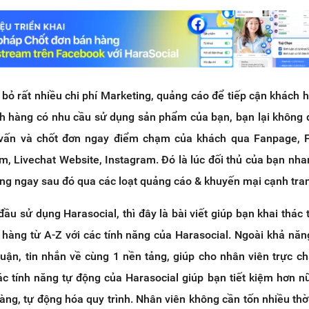
bỏ rất nhiều chi phí Marketing, quảng cáo để tiếp cận khách 
h hàng có nhu cầu sử dụng sản phẩm của bạn, bạn lại không
 vấn và chốt đơn ngay điểm chạm của khách qua Fanpage, 
m, Livechat Website, Instagram. Đó là lúc đối thủ của bạn nh
ng ngay sau đó qua các loạt quảng cáo & khuyến mại cạnh tra
đầu sử dụng Harasocial, thì đây là bài viết giúp bạn khai thác 
hàng từ A-Z với các tính năng của Harasocial. Ngoài khả năn
 luận, tin nhắn về cùng 1 nền tảng, giúp cho nhân viên trực ch
ác tính năng tự động của Harasocial giúp bạn tiết kiệm hơn 
ng, tự động hóa quy trình. Nhân viên không cần tốn nhiều thời