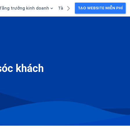
Tăng trưởng kinh doanh
Tài liệu kinh doanh
TẠO WEBSITE MIỄN PHÍ
g
Khuyến mãi
Ebook
Chăm sóc khách hàng
Câu chuyện kinh doanh
Webinar
sóc khách