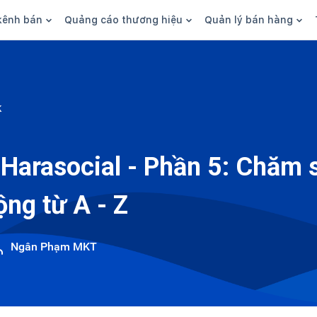
kênh bán
Quảng cáo thương hiệu
Quản lý bán hàng
n hàng
Marketing
Phần mềm quản lý bán hàn
ine
Quảng cáo
Tồn kho
k
 kênh
SEO
Giao hàng và phí ship
bsite
Content
Thanh toán
Harasocial - Phần 5: Chăm 
n social
Thương hiệu/Brand
Tài chính
ộng từ A - Z
n sàn
Nhân viên
hàng
Ngân Phạm MKT