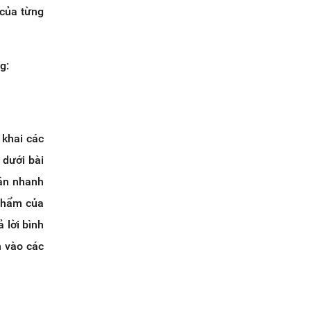
 của từng
g:
 khai các
 dưới bài
cần nhanh
 phẩm của
 lời bình
n vào các