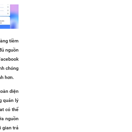
hàng tiềm
 đủ nguồn
Facebook
anh chóng
nh hơn.
toàn diện
g quản lý
at có thể
nữa nguồn
 gian trả