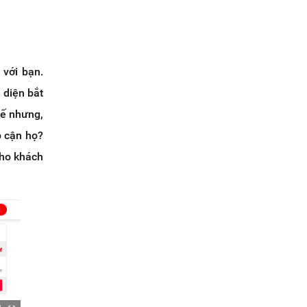
với bạn.
 diện bắt
hế nhưng,
p cận họ?
cho khách