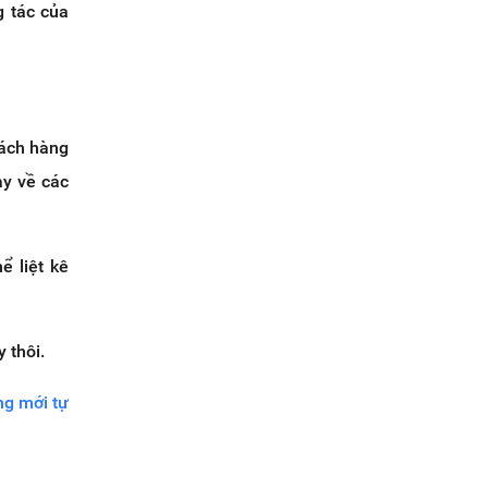
g tác của
hách hàng
ay về các
ể liệt kê
 thôi.
ng mới tự