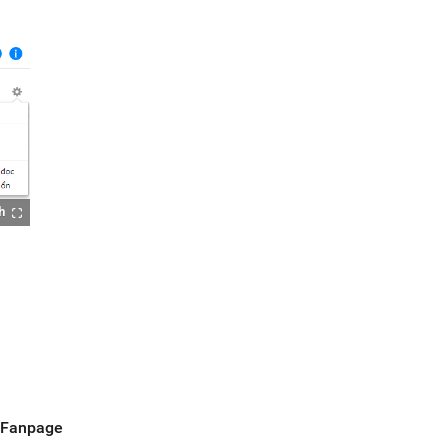
h
i Fanpage