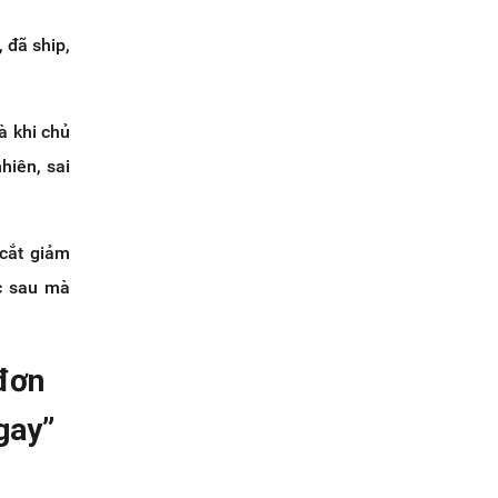
 đã ship,
à khi chủ
hiên, sai
 cắt giảm
c sau mà
 đơn
gay”