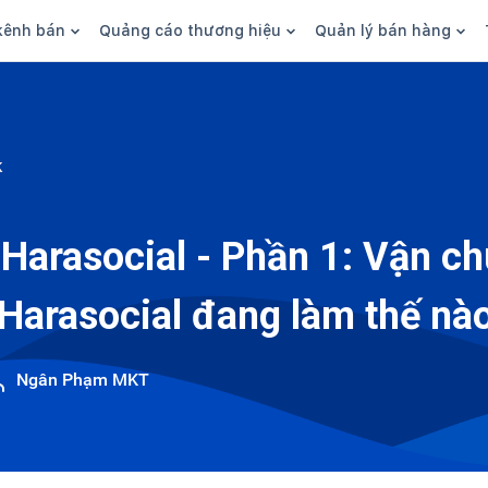
kênh bán
Quảng cáo thương hiệu
Quản lý bán hàng
n hàng
Marketing
Phần mềm quản lý bán hàn
ine
Quảng cáo
Tồn kho
k
 kênh
SEO
Giao hàng và phí ship
bsite
Content
Thanh toán
Harasocial - Phần 1: Vận ch
n social
Thương hiệu/Brand
Tài chính
 Harasocial đang làm thế nà
n sàn
Nhân viên
hàng
Ngân Phạm MKT