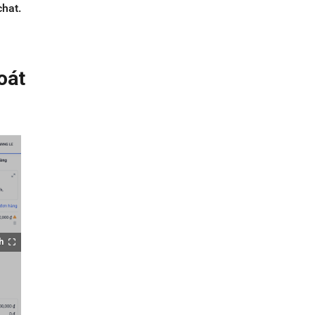
chat.
oát
h