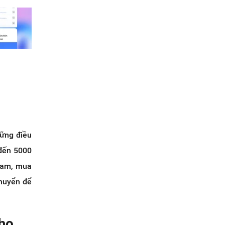
hững điều
 đến 5000
ream, mua
chuyển để
 họ