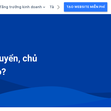
Tăng trưởng kinh doanh
Tài liệu kinh doanh
TẠO WEBSITE MIỄN PHÍ
g
Khuyến mãi
Ebook
Chăm sóc khách hàng
Câu chuyện kinh doanh
Webinar
uyển, chủ
o?