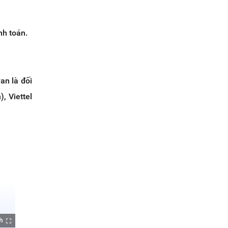
nh toán.
an là đối
, Viettel
h