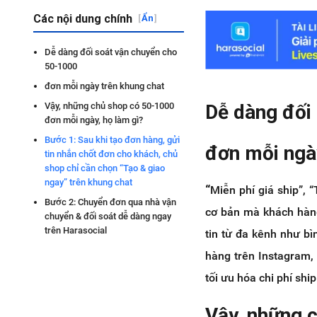
Các nội dung chính
[
Ẩn
]
Dễ dàng đối soát vận chuyển cho
50-1000
đơn mỗi ngày trên khung chat
Dễ dàng đối
Vậy, những chủ shop có 50-1000
đơn mỗi ngày, họ làm gì?
Bước 1: Sau khi tạo đơn hàng, gửi
đơn mỗi ngà
tin nhắn chốt đơn cho khách, chủ
shop chỉ cần chọn “Tạo & giao
ngay” trên khung chat
“
Miễn phí giá ship”, “
Bước 2: Chuyển đơn qua nhà vận
cơ bản mà khách hàng
chuyển & đối soát dễ dàng ngay
trên Harasocial
tin từ đa kênh như b
hàng trên Instagram,
tối ưu hóa chi phí sh
Vậy, những 