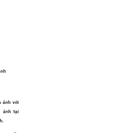
anh
h ảnh với
 ảnh tại
h.