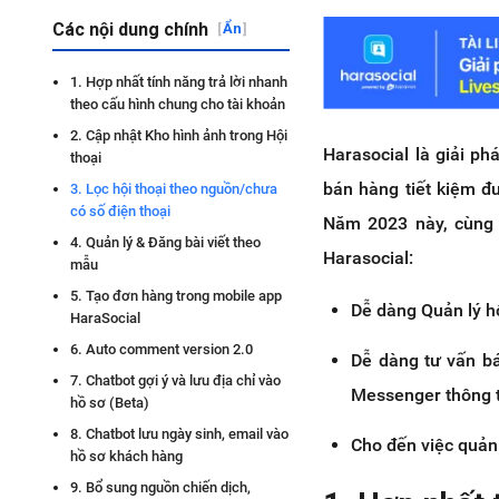
Các nội dung chính
[
Ẩn
]
1. Hợp nhất tính năng trả lời nhanh
theo cấu hình chung cho tài khoản
2. Cập nhật Kho hình ảnh trong Hội
Harasocial là giải p
thoại
bán hàng tiết kiệm đư
3. Lọc hội thoại theo nguồn/chưa
có số điện thoại
Năm 2023 này, cùng 
4. Quản lý & Đăng bài viết theo
Harasocial:
mẫu
5. Tạo đơn hàng trong mobile app
Dễ dàng Quản lý h
HaraSocial
6. Auto comment version 2.0
Dễ dàng tư vấn b
7. Chatbot gợi ý và lưu địa chỉ vào
Messenger thông t
hồ sơ (Beta)
8. Chatbot lưu ngày sinh, email vào
Cho đến việc quản
hồ sơ khách hàng
9. Bổ sung nguồn chiến dịch,