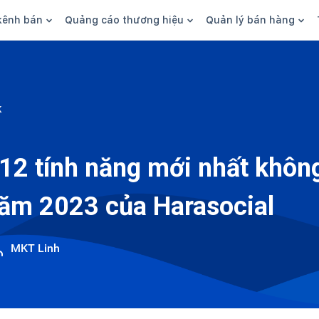
kênh bán
Quảng cáo thương hiệu
Quản lý bán hàng
n hàng
Marketing
Phần mềm quản lý bán hàn
ine
Quảng cáo
Tồn kho
k
 kênh
SEO
Giao hàng và phí ship
bsite
Content
Thanh toán
12 tính năng mới nhất không
n social
Thương hiệu/Brand
Tài chính
ăm 2023 của Harasocial
n sàn
Nhân viên
hàng
MKT Linh