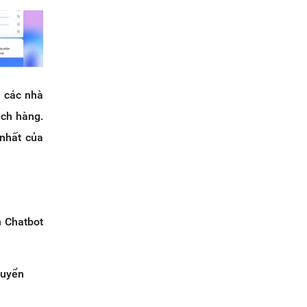
o các nhà
ách hàng.
nhất của
 Chatbot
huyển