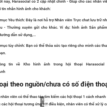
i này, Harasocial có 2 cập nhật chính - Giúp cho các nhân vi
 tin nhắn hình ảnh cho khách:
ục Yêu thích: Đây là nơi hỗ trợ Nhân viên Trực chat lưu trữ n
u - Thường xuyên gửi cho khác. Ví dụ: hình ảnh Sản phẩm
Hướng dẫn sử dụng,...
mục tùy chỉnh: Bạn có thể thỏa sức tạo riêng cho mình các th
bạn.
 tin về Kho hình ảnh trong hội thoại Harasocial t
hAnh
hoại theo nguồn/chưa có số điện tho
p nhân viên có thể thao tác tìm kiếm các hội thoại 1 cách nhanh
Xem
 các hội thoại tương ứng với điều kiện, nhân viên có thể xử lý c
toàn