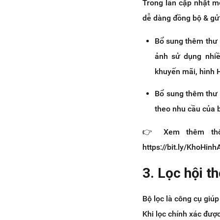
Trong lần cập nhật mớ
dễ dàng đồng bộ & gửi
Bổ sung thêm thư m
ảnh sử dụng nhiề
khuyến mãi, hình 
Bổ sung thêm thư 
theo nhu cầu của 
👉 Xem thêm thông
https://bit.ly/KhoHin
3. Lọc hội t
Bộ lọc là công cụ giú
Khi lọc chính xác được