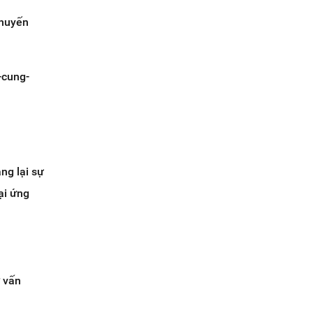
khuyến
t-cung-
ng lại sự
ại ứng
ư vấn