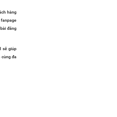
hách hàng
n fanpage
 bài đăng
l sẽ giúp
ô cùng đa