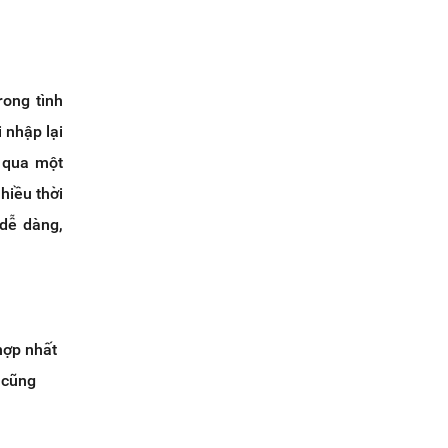
h
rong tình
 nhập lại
g qua một
nhiều thời
 dễ dàng,
hợp nhất
 cũng