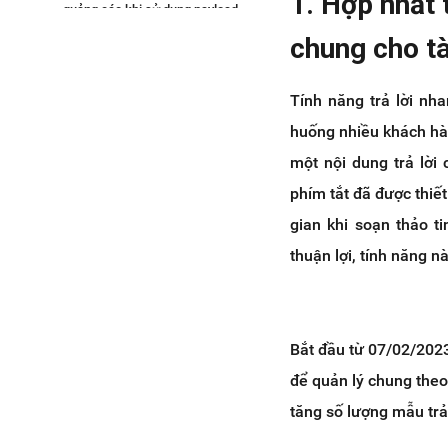
1. Hợp nhất 
quảng cáo khi sử dụng payload
facebook ads
chung cho t
10. Cập nhật tên và avatar của
khách hàng chưa chọn quan tâm
Zalo OA
Tính năng trả lời nha
11. Xử lý hoàn tất đơn hàng nhận
huống nhiều khách hàn
tại cửa hàng
một nội dung trả lời
12. Gợi ý chọn/nhập phí vận
phím tắt đã được thiết
chuyển khi tạo đơn
13. Kết luận
gian khi soạn thảo t
thuận lợi, tính năng 
Bắt đầu từ 07/02/2023
để quản lý chung theo
tăng số lượng mẫu trả