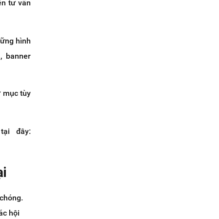
ên tư vấn
hững hình
, banner
ư mục tùy
ại đây:
ại
 chóng.
ác hội