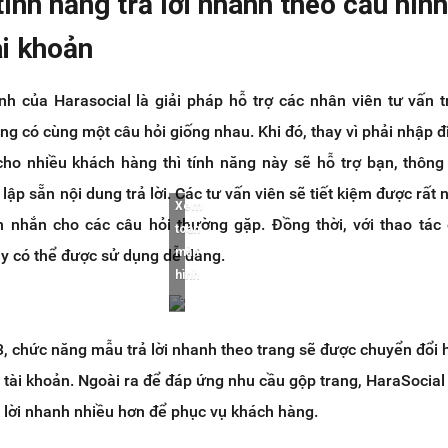
tính năng trả lời nhanh theo cấu hìn
ài khoản
nh của Harasocial là giải pháp hỗ trợ các nhân viên tư vấn t
g có cùng một câu hỏi giống nhau. Khi đó, thay vì phải nhập đi
 cho nhiều khách hàng thì tính năng này sẽ hỗ trợ bạn, thôn
 lập sẵn nội dung trả lời. Các tư vấn viên sẽ tiết kiệm được rất 
Xem
in nhắn cho các câu hỏi thường gặp. Đồng thời, với thao tác
toàn
màn
này có thể được sử dụng dễ dàng.
hình
, chức năng mẫu trả lời nhanh theo trang sẽ được chuyển đổi 
 tài khoản. Ngoài ra để đáp ứng nhu cầu gộp trang, HaraSocial
 lời nhanh nhiều hơn để phục vụ khách hàng.