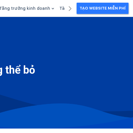
Tăng trưởng kinh doanh
Tài liệu kinh doanh
TẠO WEBSITE MIỄN PHÍ
g
Khuyến mãi
Ebook
Chăm sóc khách hàng
Câu chuyện kinh doanh
Webinar
 thể bỏ