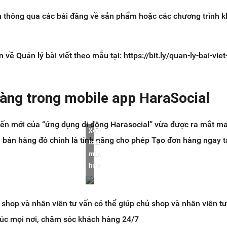
ơn thông qua các bài đăng về sản phẩm hoặc các chương trình 
về Quản lý bài viết theo mẫu tại: https://bit.ly/quan-ly-bai-vie
àng trong mobile app HaraSocial
iến mới của “ứng dụng di động Harasocial” vừa được ra mắt ma
Xem
nhà bán hàng đó chính là tính năng cho phép Tạo đơn hàng ngay t
toàn
màn
hình
ủ shop và nhân viên tư vấn có thể giúp chủ shop và nhân viên t
lúc mọi nơi, chăm sóc khách hàng 24/7