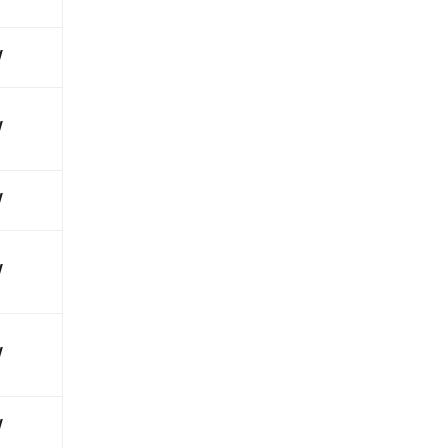
√
√
√
√
√
√