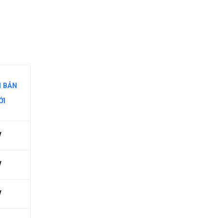
N BẢN
ỚI
√
√
√