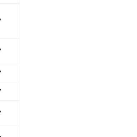
√
√
√
√
√