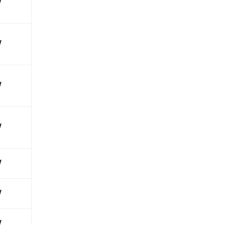
√
√
√
√
√
√
√