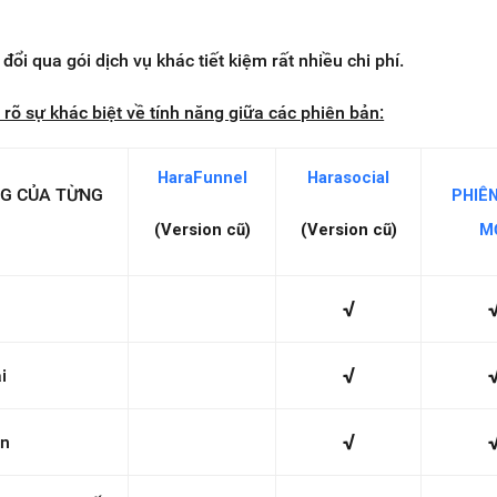
đổi qua gói dịch vụ khác tiết kiệm rất nhiều chi phí.
rõ sự khác biệt về tính năng giữa các phiên bản:
HaraFunnel
Harasocial
NG CỦA TỪNG
PHIÊ
(Version cũ)
(Version cũ)
M
√
√
i
√
ận