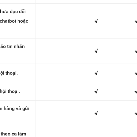
hưa đọc đối
√
ừ chatbot hoặc
áo tin nhắn
√
√
i thoại.
√
hội thoại.
n hàng và gửi
√
theo ca làm