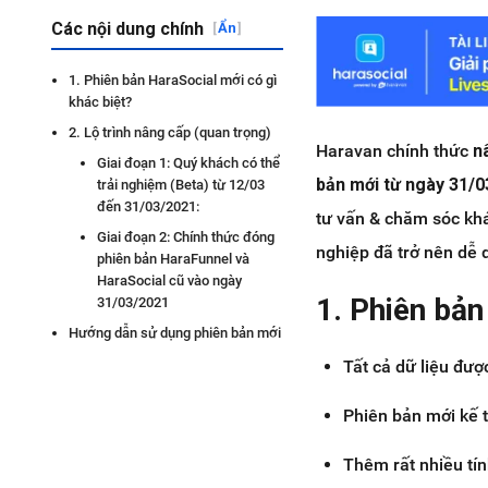
Các nội dung chính
[
Ẩn
]
1. Phiên bản HaraSocial mới có gì
khác biệt?
2. Lộ trình nâng cấp (quan trọng)
Haravan chính thức
n
Giai đoạn 1: Quý khách có thể
bản mới từ ngày 31/
trải nghiệm (Beta) từ 12/03
đến 31/03/2021:
tư vấn & chăm sóc kh
Giai đoạn 2: Chính thức đóng
nghiệp đã trở nên dễ d
phiên bản HaraFunnel và
HaraSocial cũ vào ngày
1. Phiên bản
31/03/2021
Hướng dẫn sử dụng phiên bản mới
Tất cả dữ liệu đượ
Phiên bản mới kế t
Thêm rất nhiều tín