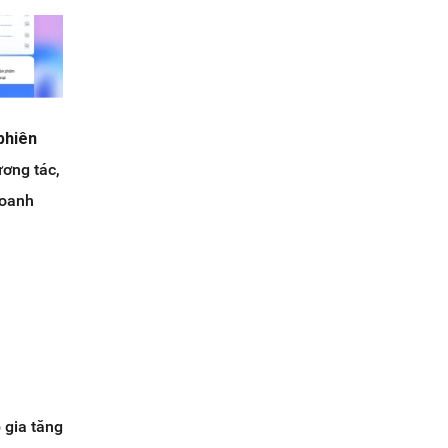
phiên
ương tác,
doanh
 gia tăng