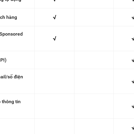
√
ách hàng
 Sponsored
√
PI)
ail/số điện
p thông tin