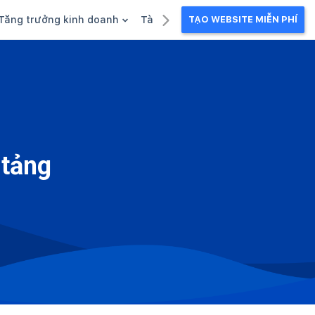
Tăng trưởng kinh doanh
Tài liệu kinh doanh
TẠO WEBSITE MIỄN PHÍ
g
Khuyến mãi
Ebook
Chăm sóc khách hàng
Câu chuyện kinh doanh
Webinar
 tảng