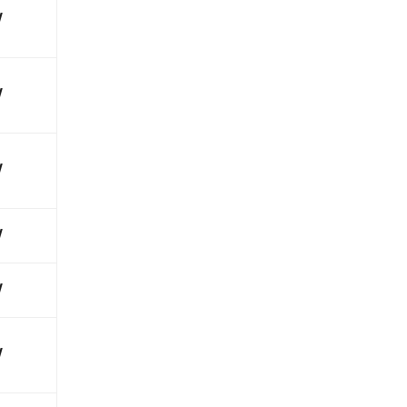
√
√
√
√
√
√