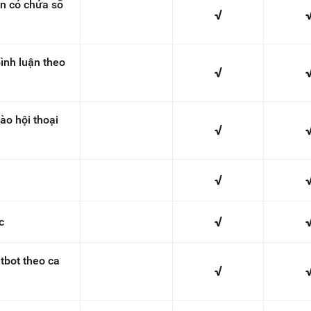
ận có chứa số
√
ình luận theo
√
ào hội thoại
√
√
√
c
tbot theo ca
√