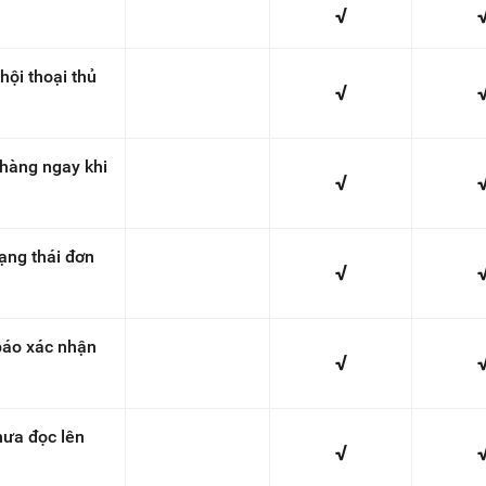
√
 hội thoại thủ
√
 hàng ngay khi
√
ạng thái đơn
√
báo xác nhận
√
hưa đọc lên
√