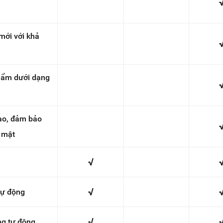
mới với khả
hẩm dưới dạng
ao, đảm bảo
 mật
√
√
tự động
√
ng tự động