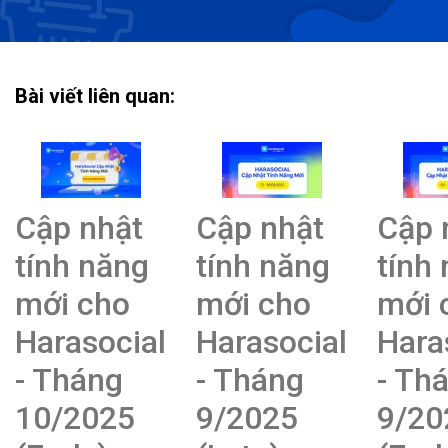
Bài viết liên quan:
Cập nhật
Cập nhật
Cập 
tính năng
tính năng
tính
mới cho
mới cho
mới 
Harasocial
Harasocial
Hara
- Tháng
- Tháng
- Th
10/2025
9/2025
9/20