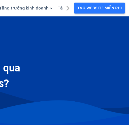
Tăng trưởng kinh doanh
Tài liệu kinh doanh
TẠO WEBSITE MIỄN PHÍ
g
Khuyến mãi
Ebook
Chăm sóc khách hàng
Câu chuyện kinh doanh
Webinar
 qua
s?