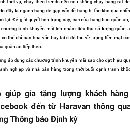
ính thời vụ, chạy theo trends nên nếu không chạy hàng rất d
 đó đây là ngành hàng dễ gặp vấn đề hàng bị tồn kho quá nhiề
n lại. Để giải quyết tình trạng này, các cửa hàng bán quần áo,
 chương trình khuyến mãi lớn nhằm tiêu thụ số lượng quần á
 có thể chỉ bán hòa vốn hay lãi ít để thu về lượng tiền mặt cần
 quần áo tiếp theo.
ưng áp dụng các chương trình khuyến mãi sao cho đạt hiệu quả
anh nghiệp và nhà bán hàng trong thời buổi cạnh tranh khốc
p giúp gia tăng lượng khách hàn
acebook đến từ Haravan thông qu
ăng Thông báo Định kỳ