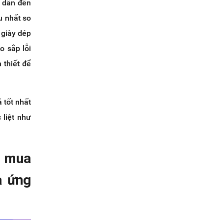
ễ dẫn đến
u nhất so
 giày dép
o sắp lỗi
 thiết để
 tốt nhất
 liệt như
g mua
a ứng