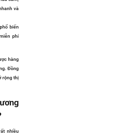
 nhanh và
phổ biến
miễn phí
được hàng
úng. Đồng
 rộng thị
hương
?
ất nhiều