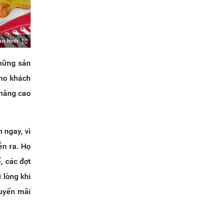
àn hình
những sản
cho khách
 năng cao
 ngay, vì
ễn ra. Họ
, các đợt
 lòng khi
huyến mãi