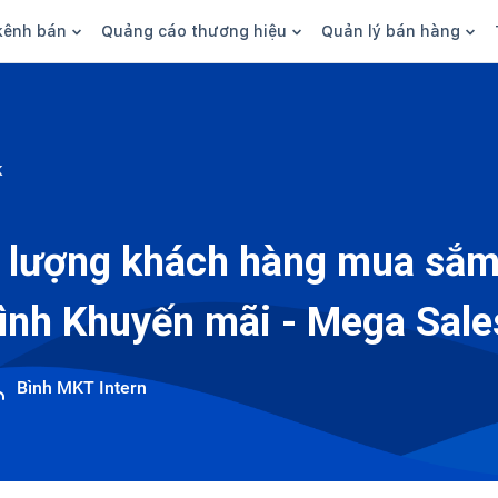
kênh bán
Quảng cáo thương hiệu
Quản lý bán hàng
n hàng
Marketing
Phần mềm quản lý bán hàn
ine
Quảng cáo
Tồn kho
k
 kênh
SEO
Giao hàng và phí ship
bsite
Content
Thanh toán
 lượng khách hàng mua sắm
n social
Thương hiệu/Brand
Tài chính
ình Khuyến mãi - Mega Sale
n sàn
Nhân viên
hàng
Bình MKT Intern