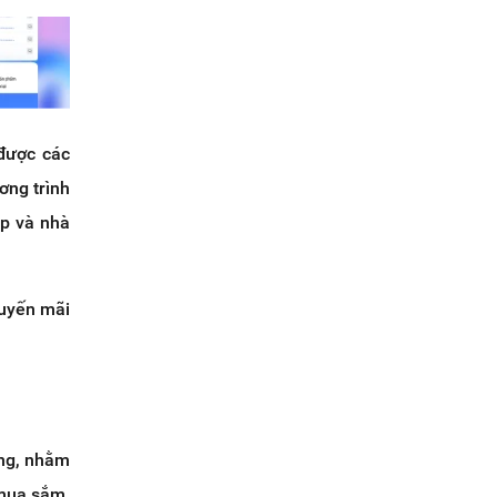
được các
ơng trình
ệp và nhà
huyến mãi
ing, nhằm
 mua sắm,