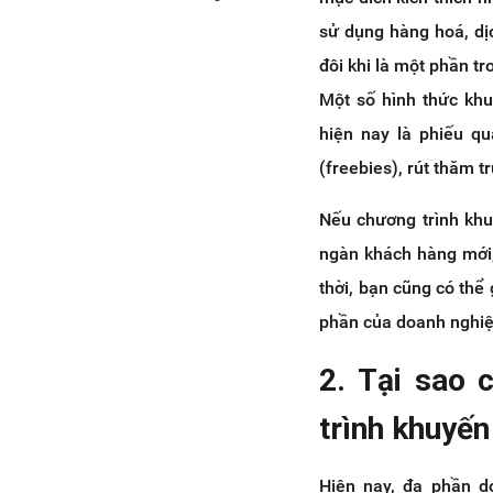
3.2. Vì sao bạn nên sử dụng
sử dụng hàng hoá, dị
tính năng Thông báo Định kỳ
đôi khi là một phần t
trên Facebook Messenger
thông qua nền tảng
Một số hình thức kh
HaraSocial.
hiện nay là phiếu q
(freebies), rút thăm t
Nếu chương trình khu
ngàn khách hàng mới,
thời, bạn cũng có thể
phần của doanh nghiệ
2. Tại sao 
trình khuyế
Hiện nay, đa phần d