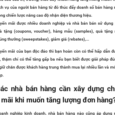
ch vụ của người bán hàng từ đó thúc đẩy doanh số bán hàng
rong chiến lược nâng cao độ nhận diện thương hiệu.
uyến mãi được nhiều doanh nghiệp và nhà bán bán sử dụng 
uà tặng (coupons, voucher), hàng mẫu (samples), quà tặng 
rúng thưởng (sweepstakes), giảm giá (rebates),...
yến mãi của bạn độc đáo thì bạn hoàn còn có thể hấp dẫn 
 thậm chí có thể tăng gấp ba nếu bạn biết được giải pháp đ
 giữ chân được khách hàng trung thành mua lại nhiều lần và mở
p.
các nhà bán hàng cần xây dựng c
n mãi khi muốn tăng lượng đơn hàng
oanh nghiệp kinh doanh, nhà bán hàng nào cũng áp dụng r