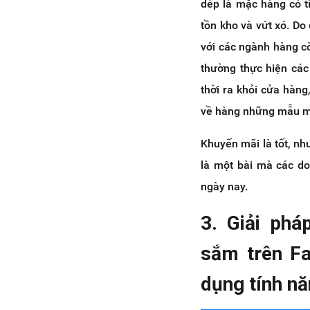
dép là mặc hàng có t
tồn kho và vứt xó. Do
với các ngành hàng cò
thường thực hiện các
thời ra khỏi cửa hàng,
về hàng những mẫu mã
Khuyến mãi là tốt, nh
là một bài mà các do
ngày nay.
3. Giải phá
sắm trên F
dụng tính n