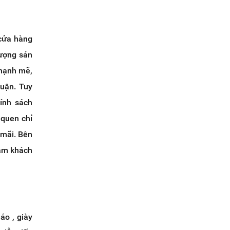
 cửa hàng
lượng sản
 mạnh mẽ,
huận. Tuy
ính sách
 quen chỉ
 mãi. Bên
làm khách
áo , giày