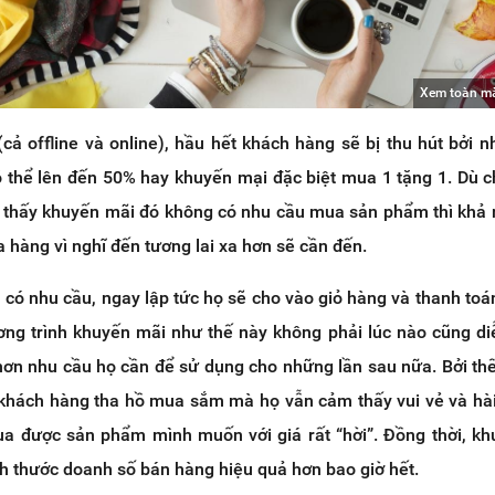
Xem toàn m
cả offline và online), hầu hết khách hàng sẽ bị thu hút bởi 
 thể lên đến 50% hay khuyến mại đặc biệt mua 1 tặng 1. Dù 
n thấy khuyến mãi đó không có nhu cầu mua sản phẩm thì khả
 hàng vì nghĩ đến tương lai xa hơn sẽ cần đến.
có nhu cầu, ngay lập tức họ sẽ cho vào giỏ hàng và thanh toán
ơng trình khuyến mãi như thế này không phải lúc nào cũng di
hơn nhu cầu họ cần để sử dụng cho những lần sau nữa. Bởi thế
 khách hàng tha hồ mua sắm mà họ vẫn cảm thấy vui vẻ và hài
a được sản phẩm mình muốn với giá rất “hời”. Đồng thời, k
h thước doanh số bán hàng hiệu quả hơn bao giờ hết.