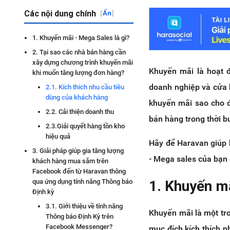
Các nội dung chính
[
Ẩn
]
1. Khuyến mãi - Mega Sales là gì?
2. Tại sao các nhà bán hàng cần
xây dựng chương trình khuyến mãi
Khuyến mãi là hoạt 
khi muốn tăng lượng đơn hàng?
doanh nghiệp và cửa 
2.1. Kích thích nhu cầu tiêu
dùng của khách hàng
khuyến mãi sao cho đ
2.2. Cải thiện doanh thu
bán hàng trong thời b
2.3.Giải quyết hàng tồn kho
hiệu quả
Hãy để Haravan giúp 
3. Giải pháp giúp gia tăng lượng
- Mega sales của bạn 
khách hàng mua sắm trên
Facebook đến từ Haravan thông
1. Khuyến mã
qua ứng dụng tính năng Thông báo
Định kỳ
3.1. Giới thiệu về tính năng
Khuyến mãi là một tr
Thông báo Định Kỳ trên
Facebook Messenger?
mục đích kích thích 