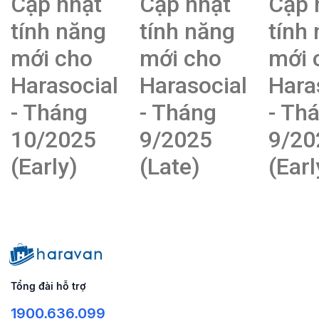
Cập nhật
Cập nhật
Cập 
tính năng
tính năng
tính
mới cho
mới cho
mới 
Harasocial
Harasocial
Hara
- Tháng
- Tháng
- Th
10/2025
9/2025
9/20
(Early)
(Late)
(Earl
Tổng đài hỗ trợ
1900.636.099