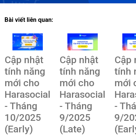
Bài viết liên quan:
Cập nhật
Cập nhật
Cập 
tính năng
tính năng
tính
mới cho
mới cho
mới 
Harasocial
Harasocial
Hara
- Tháng
- Tháng
- Th
10/2025
9/2025
9/20
(Early)
(Late)
(Earl