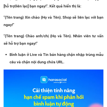
[hỗ trợ|liên lạc] bạn ngay!". Kết quả hiển thị là:
"{Tên trang} Xin chào {Họ và Tên}. Shop sẽ liên lạc với bạn
ngay!"
"{Tên trang} Chào anh/chị {Họ và Tên}. Nhân viên tư vấn
sẽ hỗ trợ bạn ngay!"
Bình luận ở Live và Tin bán hàng chặn nhập trùng mẫu
câu và chặn nội dung chứa URL.