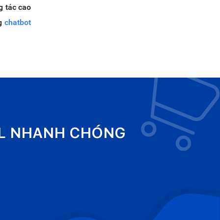
g tác cao
g
chatbot
EL NHANH CHÓNG