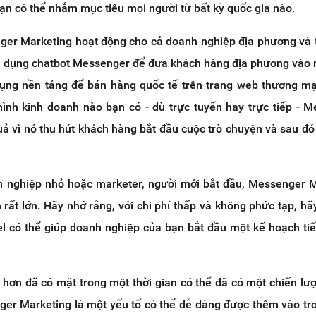
 bạn có thể nhắm mục tiêu mọi người từ bất kỳ quốc gia nào.
er Marketing hoạt động cho cả doanh nghiệp địa phương và 
 sử dụng chatbot Messenger để đưa khách hàng địa phương vào
ng nền tảng để bán hàng quốc tế trên trang web thương mạ
 hình kinh doanh nào bạn có - dù trực tuyến hay trực tiếp - 
ả vì nó thu hút khách hàng bắt đầu cuộc trò chuyện và sau đó
 nghiệp nhỏ hoặc marketer, người mới bắt đầu, Messenger 
h rất lớn. Hãy nhớ rằng, với chi phí thấp và không phức tạp, hã
el có thể giúp doanh nghiệp của bạn bắt đầu một kế hoạch tiế
hơn đã có mặt trong một thời gian có thể đã có một chiến lược
er Marketing là một yếu tố có thể dễ dàng được thêm vào tr