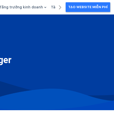
Tăng trưởng kinh doanh
Tài liệu kinh doanh
TẠO WEBSITE MIỄN PHÍ
g
Khuyến mãi
Ebook
Chăm sóc khách hàng
Câu chuyện kinh doanh
Webinar
ger