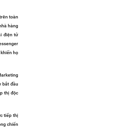
trên toàn
 nhà hàng
i điện tử
Messenger
 khiến họ
Marketing
y bắt đầu
p thị độc
 tiếp thị
ong chiến