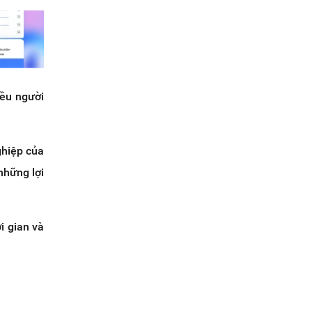
iều người
ghiệp của
những lợi
i gian và