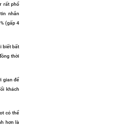
 rất phổ
 tin nhắn
0% (gấp 4
 biết bất
đồng thời
i gian để
đổi khách
ot có thể
nh hơn là