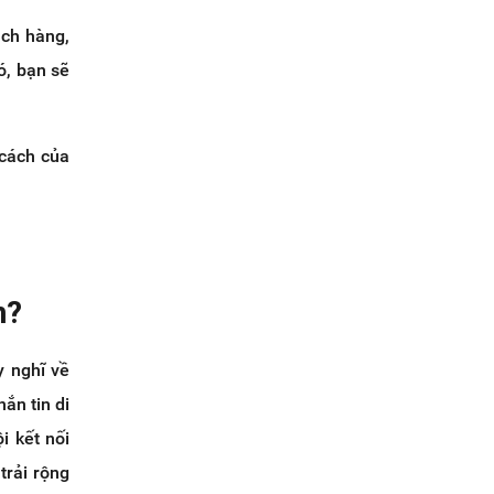
ách hàng,
ó, bạn sẽ
 cách của
n?
y nghĩ về
ắn tin di
i kết nối
trải rộng