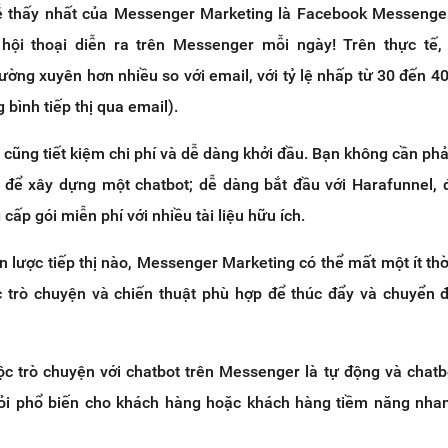
ễ thấy nhất của Messenger Marketing là Facebook Messenger
 hội thoại diễn ra trên Messenger mỗi ngày! Trên thực tế,
ờng xuyên hơn nhiều so với email, với tỷ lệ nhấp từ 30 đến 4
 bình tiếp thị qua email).
ũng tiết kiệm chi phí và dễ dàng khởi đầu. Bạn không cần phải
 để xây dựng một chatbot; dễ dàng bắt đầu với Harafunnel, 
ấp gói miễn phí với nhiều tài liệu hữu ích.
n lược tiếp thị nào, Messenger Marketing có thể mất một ít thờ
ộc trò chuyện và chiến thuật phù hợp để thúc đẩy và chuyển 
c trò chuyện với chatbot trên Messenger là tự động và chatb
 hỏi phổ biến cho khách hàng hoặc khách hàng tiềm năng nha