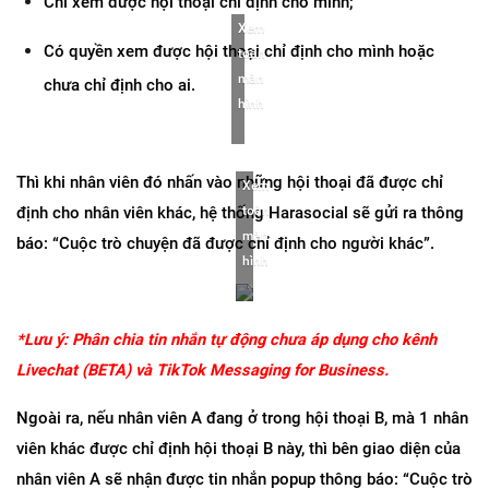
Chỉ xem được hội thoại chỉ định cho mình;
Xem 
Có quyền xem được hội thoại chỉ định cho mình hoặc 
toàn 
màn 
chưa chỉ định cho ai.
hình
Thì khi nhân viên đó nhấn vào những hội thoại đã được chỉ 
Xem 
định cho nhân viên khác, hệ thống Harasocial sẽ gửi ra thông 
toàn 
màn 
báo: “Cuộc trò chuyện đã được chỉ định cho người khác”.
hình
*Lưu ý: Phân chia tin nhắn tự động chưa áp dụng cho kênh 
Livechat (BETA) và TikTok Messaging for Business.
Ngoài ra, nếu nhân viên A đang ở trong hội thoại B, mà 1 nhân 
viên khác được chỉ định hội thoại B này, thì bên giao diện của 
nhân viên A sẽ nhận được tin nhắn popup thông báo: “Cuộc trò 