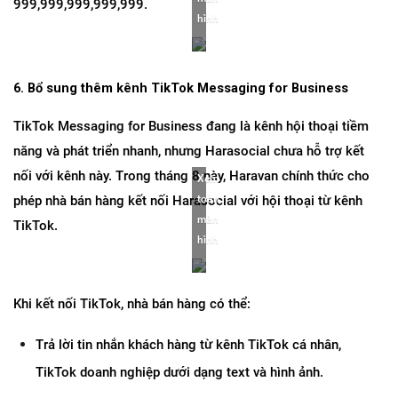
999,999,999,999,999.
hình
6. Bổ sung thêm kênh TikTok Messaging for Business
TikTok Messaging for Business đang là kênh hội thoại tiềm 
năng và phát triển nhanh, nhưng Harasocial chưa hỗ trợ kết 
nối với kênh này. Trong tháng 8 này, Haravan chính thức cho 
Xem 
phép nhà bán hàng kết nối Harasocial với hội thoại từ kênh 
toàn 
màn 
TikTok.
hình
Khi kết nối TikTok, nhà bán hàng có thể:
Trả lời tin nhắn khách hàng từ kênh TikTok cá nhân, 
TikTok doanh nghiệp dưới dạng text và hình ảnh.