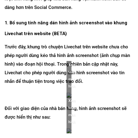
dàng hơn trên Social Commerce.
1. Bổ sung tính năng dán hình ảnh screenshot vào khung 
Livechat trên website (BETA)
Trước đây, khung trò chuyện Livechat trên website chưa cho 
phép người dùng kéo thả hình ảnh screenshot (ảnh chụp màn 
hình) vào đoạn hội thoại. Trong phiên bản cập nhật này, 
Xem 
Livechat cho phép người dùng dán hình screenshot vào tin 
toàn 
màn 
nhắn để thuận tiện trong việc trao đổi.
hình
Xem 
Đối với giao diện của nhà bán hàng, hình ảnh screenshot sẽ 
toàn 
màn 
được hiển thị như sau:
hình