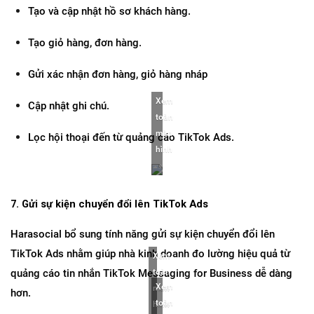
Tạo và cập nhật hồ sơ khách hàng.
Tạo giỏ hàng, đơn hàng.
Gửi xác nhận đơn hàng, giỏ hàng nháp
Xem 
Cập nhật ghi chú.
toàn 
màn 
Lọc hội thoại đến từ quảng cáo TikTok Ads.
hình
7. Gửi sự kiện chuyển đổi lên TikTok Ads
Harasocial bổ sung tính năng gửi sự kiện chuyển đổi lên 
TikTok Ads nhằm giúp nhà kinh doanh đo lường hiệu quả từ 
Xem 
quảng cáo tin nhắn TikTok Messaging for Business dễ dàng 
toàn 
Xem 
màn 
hơn.
toàn 
hình