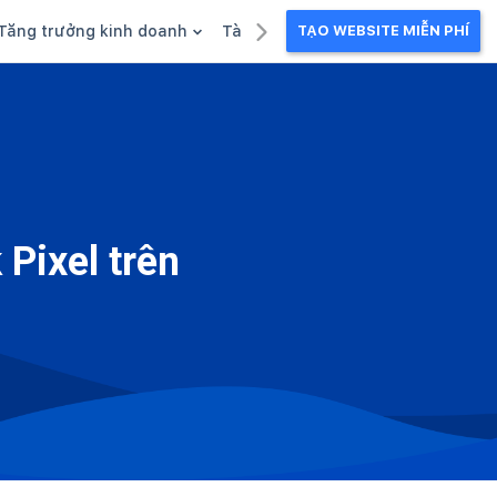
Tăng trưởng kinh doanh
Tài liệu kinh doanh
TẠO WEBSITE MIỄN PHÍ
g
Khuyến mãi
Ebook
Chăm sóc khách hàng
Câu chuyện kinh doanh
Webinar
Pixel trên