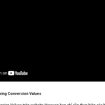
king Conversion Values
rsion Values trên website Haravan bạn chỉ cần thực hiện các 