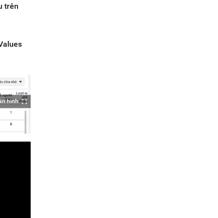
u trên
 Values
àn hình