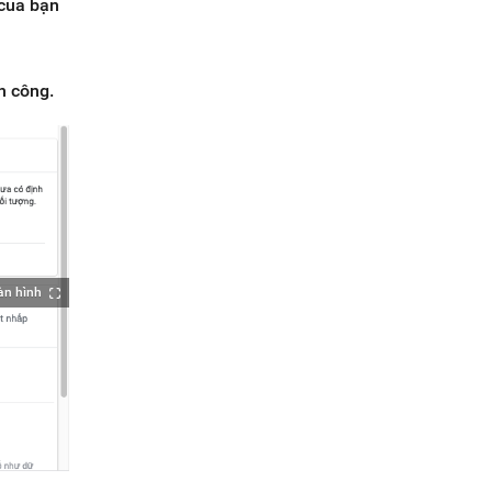
 của bạn
h công.
àn hình