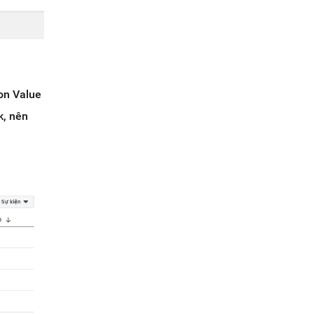
on Value
k, nên