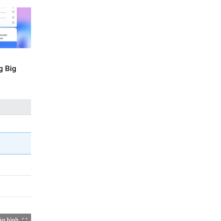
g Big
àn hình