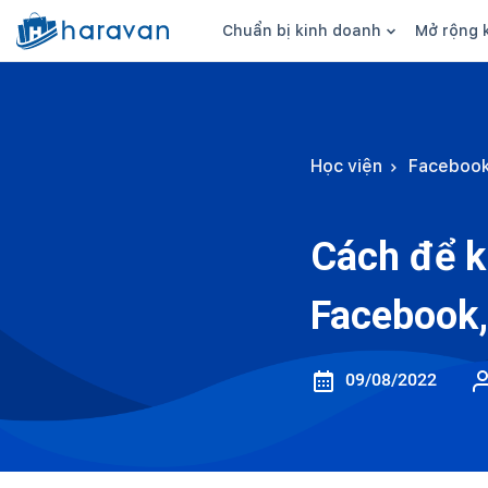
Chuẩn bị kinh doanh
Mở rộng 
Ý tưởng kinh doanh
Hình thức bá
Sản phẩm kinh doanh
Bán hàng onl
Học viện
Faceboo
Nguồn hàng
Bán hàng đa
Kiểm soát nguồn vốn
Bán hàng we
Cách để kh
Kinh nghiệm kinh doanh
Bán hàng trê
Facebook,
Kiến thức, thuật ngữ
Bán hàng trê
Bán tại cửa 
09/08/2022