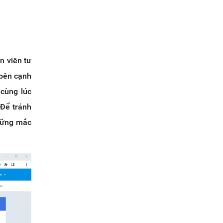
n viên tư
 bên cạnh
 cùng lúc
 Để tránh
những mắc