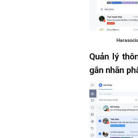
Harasocia
Quản lý thôn
gắn nhãn phâ