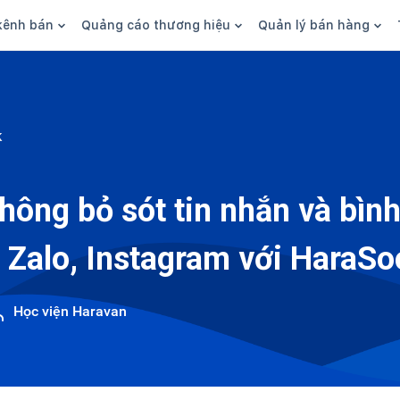
kênh bán
Quảng cáo thương hiệu
Quản lý bán hàng
n hàng
Marketing
Phần mềm quản lý bán hàn
ine
Quảng cáo
Tồn kho
k
 kênh
SEO
Giao hàng và phí ship
bsite
Content
Thanh toán
ông bỏ sót tin nhắn và bình
n social
Thương hiệu/Brand
Tài chính
 Zalo, Instagram với HaraSo
n sàn
Nhân viên
hàng
Học viện Haravan