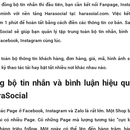
 đồng bộ tin nhắn thì đầu tiên, bạn cần kết nối Fanpage, Ins
ình với nền tảng Harasocial tại: harasoial.com. Việc kết
n 1 phút để hoàn tất bằng cách điền các thông tin cơ bản. Sa
Social sẽ giúp bạn quản lý tập trung toàn bộ tin nhắn, bình
acebook, Instagram cùng lúc.
toàn bộ thông tin khách hàng, đơn hàng, giá, mã, hình ảnh
kỳ thao tác tải hay bật tắt nhiều nơi khác nhau nào.
g bộ tin nhắn và bình luận hiệu qu
raSocial
 các Page ở Facebook, Instagram và Zalo là rất lớn. Một Shop 
lại có nhiều Page. Có những Page mà lượng tương tác “cực 
 hàng triệu follow. Một ngày có thể lên đến hàng trăm, hà