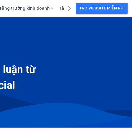
Tăng trưởng kinh doanh
Tài liệu kinh doanh
TẠO WEBSITE MIỄN PHÍ
g
Khuyến mãi
Ebook
Chăm sóc khách hàng
Câu chuyện kinh doanh
Webinar
 luận từ
cial