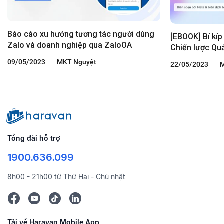
Báo cáo xu hướng tương tác người dùng
[EBOOK] Bí kíp
Zalo và doanh nghiệp qua ZaloOA
Chiến lược Quả
messenger & C
09/05/2023
MKT Nguyệt
22/05/2023
M
Marketing Me
Tổng đài hỗ trợ
1900.636.099
8h00 - 21h00 từ Thứ Hai - Chủ nhật
Tải về Haravan Mobile App