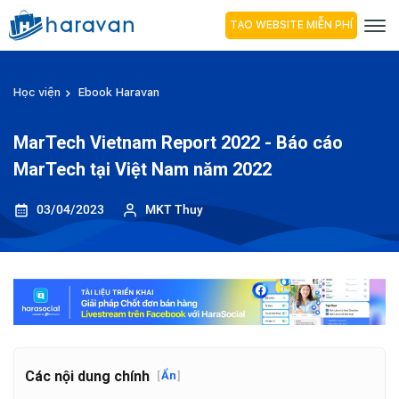
TẠO WEBSITE MIỄN PHÍ
Học viện
Ebook Haravan
MarTech Vietnam Report 2022 - Báo cáo
MarTech tại Việt Nam năm 2022
03/04/2023
MKT Thuy
Các nội dung chính
[
Ẩn
]