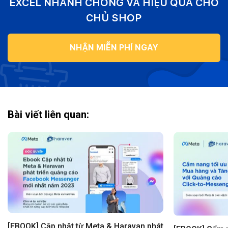
EXCEL NHANH CHÓNG VÀ HIỆU QUẢ CHO
CHỦ SHOP
NHẬN MIỄN PHÍ NGAY
Bài viết liên quan:
[EBOOK] Cập nhật từ Meta & Haravan phát