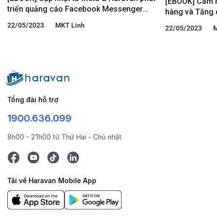
[EBOOK] Cẩm n
triển quảng cáo Facebook Messenger
hàng và Tăng 
mới nhất năm 2023
Click-to-Mess
22/05/2023
MKT Linh
22/05/2023
M
Tổng đài hỗ trợ
1900.636.099
8h00 - 21h00 từ Thứ Hai - Chủ nhật
Tải về Haravan Mobile App