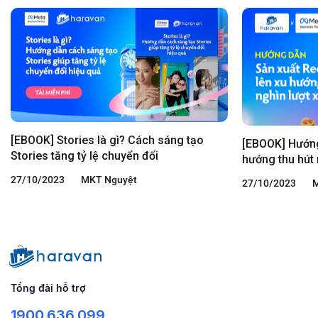
[EBOOK] Stories là gì? Cách sáng tạo
[EBOOK] Hướng
Stories tăng tỷ lệ chuyển đổi
hướng thu hút 
27/10/2023
MKT Nguyệt
27/10/2023
M
Tổng đài hỗ trợ
1900.636.099