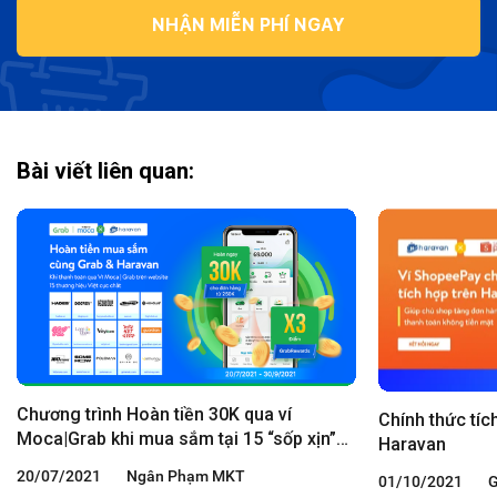
NHẬN MIỄN PHÍ NGAY
Bài viết liên quan:
Chương trình Hoàn tiền 30K qua ví
Chính thức tíc
Moca|Grab khi mua sắm tại 15 “sốp xịn”
Haravan
trên Haravan
20/07/2021
Ngân Phạm MKT
01/10/2021
G