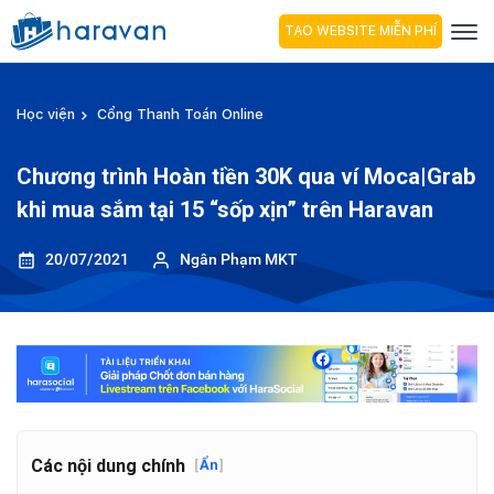
TẠO WEBSITE MIỄN PHÍ
Học viện
Cổng Thanh Toán Online
Chương trình Hoàn tiền 30K qua ví Moca|Grab
khi mua sắm tại 15 “sốp xịn” trên Haravan
20/07/2021
Ngân Phạm MKT
Các nội dung chính
[
Ẩn
]