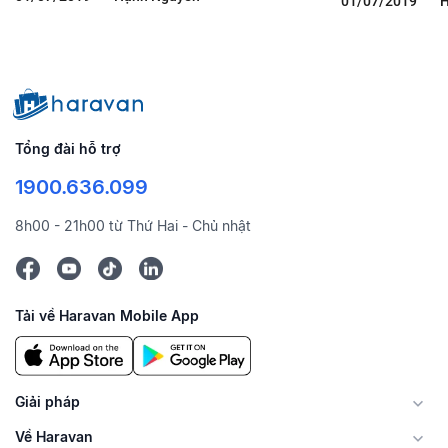
01/07/2019
H
Tổng đài hỗ trợ
1900.636.099
8h00 - 21h00 từ Thứ Hai - Chủ nhật
Tải về Haravan Mobile App
Giải pháp
Về Haravan