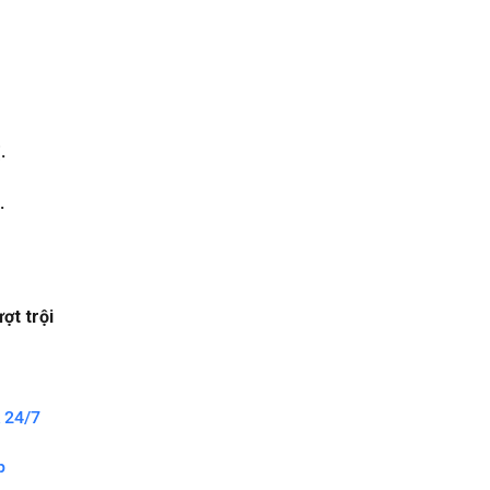
.
.
ợt trội
 24/7
p