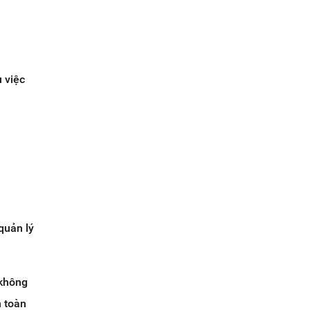
 việc
quản lý
 không
n toàn