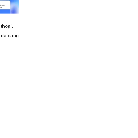
thoại.
g đa dạng