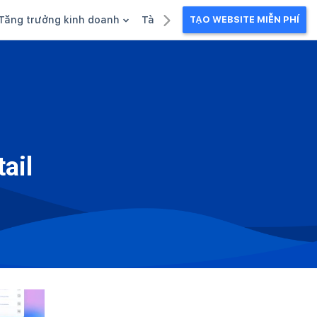
Tăng trưởng kinh doanh
Tài liệu kinh doanh
TẠO WEBSITE MIỄN PHÍ
g
Khuyến mãi
Ebook
Chăm sóc khách hàng
Câu chuyện kinh doanh
Webinar
ail