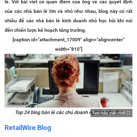
lẻ.
Với bài viết có quan điểm của ông về các quyết định
của các nhà bán lẻ lớn và nhỏ như nhau, blog này có rất
nhiều để các nhà bán lẻ kinh doanh nhỏ học hỏi khi nói
đến chiến lược kế hoạch tăng trưởng.
[caption id="attachment_17009" align="aligncenter"
width="810"]
Top 24 blog bán lẻ các chủ doanh nghiệp nên đọc
Xem toàn màn hình
RetailWire Blog