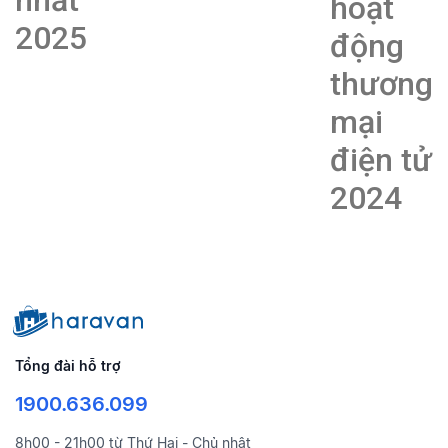
nhất
hoạt
2025
động
thương
mại
điện tử
2024
Tổng đài hỗ trợ
1900.636.099
8h00 - 21h00 từ Thứ Hai - Chủ nhật