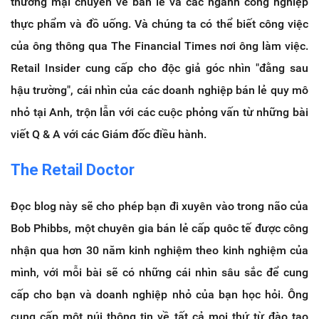
thương mại chuyên về bán lẻ và các ngành công nghiệp
thực phẩm và đồ uống. Và chúng ta có thể biết công việc
của ông thông qua The Financial Times nơi ông làm việc.
Retail
Insider cung cấp cho độc giả góc nhìn "đằng sau
hậu trường", cái nhìn của các doanh nghiệp bán lẻ quy mô
nhỏ tại Anh, trộn lẫn với các cuộc phỏng vấn từ những bài
viết Q & A với các Giám đốc điều hành.
The Retail Doctor
Đọc blog này sẽ cho phép bạn đi xuyên vào trong não của
Bob Phibbs, một chuyên gia bán lẻ cấp quôc tế được công
nhận qua hơn 30 năm kinh nghiệm theo kinh nghiệm của
mình, với mỗi bài sẽ có những cái nhìn sâu sắc để cung
cấp cho bạn và doanh nghiệp nhỏ của bạn học hỏi.
Ông
cung cấp một núi thông tin về tất cả mọi thứ từ đào tạo