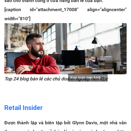
sao cho thành công ở cửa hàng bán lẻ của bạn.
[caption id="attachment_17008" align="aligncenter"
width="810"]
Xem toàn màn hình
Top 24 blog bán lẻ các chủ doanh nghiệp nên đọc
Retail Insider
Được thành lập và biên tập bởi Glynn Davis, một nhà văn