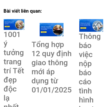
Bài viết liên quan:
1001
Thông
ý
Tổng hợp
báo
tưởng
12 quy định
việc
trang
giao thông
nộp
trí Tết
mới áp
báo
đẹp
dụng từ
cáo
độc
01/01/2025
tình
lạ
hình