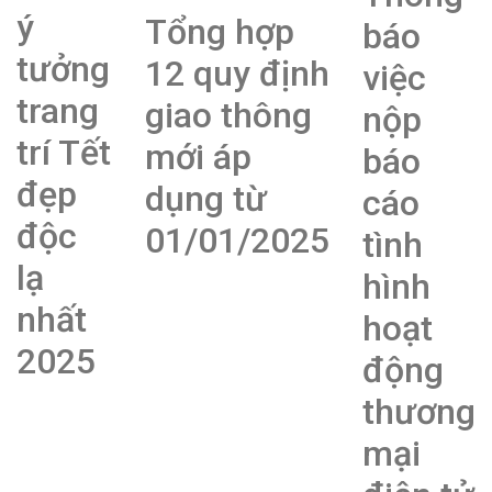
ý
Tổng hợp
báo
tưởng
12 quy định
việc
trang
giao thông
nộp
trí Tết
mới áp
báo
đẹp
dụng từ
cáo
độc
01/01/2025
tình
lạ
hình
nhất
hoạt
2025
động
thương
mại