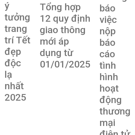
ý
Tổng hợp
báo
tưởng
12 quy định
việc
trang
giao thông
nộp
trí Tết
mới áp
báo
đẹp
dụng từ
cáo
độc
01/01/2025
tình
lạ
hình
nhất
hoạt
2025
động
thương
mại
điện tử