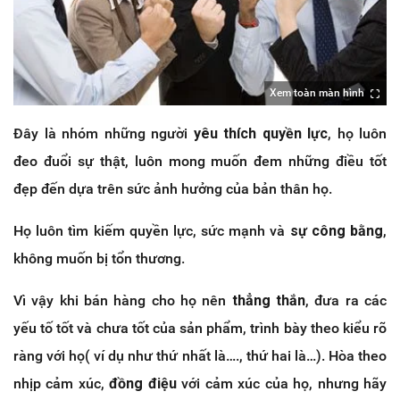
Xem toàn màn hình
Đây là nhóm những người
yêu thích quyền lực
, họ luôn
đeo đuổi sự thật, luôn mong muốn đem những điều tốt
đẹp đến dựa trên sức ảnh hưởng của bản thân họ.
Họ luôn tìm kiếm quyền lực, sức mạnh và
sự công bằng
,
không muốn bị tổn thương.
Vì vậy khi bán hàng cho họ nên
thẳng thắn
, đưa ra các
yếu tố tốt và chưa tốt của sản phẩm, trình bày theo kiểu rõ
ràng với họ( ví dụ như thứ nhất là…., thứ hai là…). Hòa theo
nhịp cảm xúc,
đồng điệu
với cảm xúc của họ, nhưng hãy