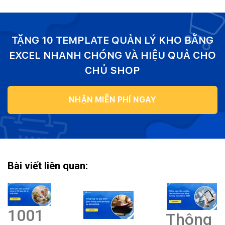
TẶNG 10 TEMPLATE QUẢN LÝ KHO BẰNG
EXCEL NHANH CHÓNG VÀ HIỆU QUẢ CHO
CHỦ SHOP
NHẬN MIỄN PHÍ NGAY
Bài viết liên quan:
1001
Thông