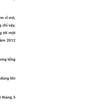
ầm vĩ mô,
 chỉ vậy,
g tới một
 năm 2012
rong tổng
 dùng khi
i tháng 3