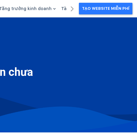
Tăng trưởng kinh doanh
Tài liệu kinh doanh
TẠO WEBSITE MIỄN PHÍ
g
Khuyến mãi
Ebook
Chăm sóc khách hàng
Câu chuyện kinh doanh
Webinar
ạn chưa