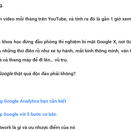
g.
em video mỗi tháng trên YouTube, và tính ra đó là gần 1 giờ xe
hà khoa học đứng đầu phòng thí nghiệm bí mật Google X, nơi G
 những thứ điên rồ như xe tự hành, mắt kính thông minh, ván t
à cả thang máy để đi lên… vũ trụ.
Google
thật quá độc đáo phải không?
g Google Analytics bạn cần biết
op Google với 5 bước cơ bản
twork là gì và ưu nhược điểm của nó