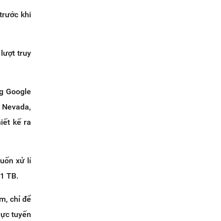
trước khi
lượt truy
ng Google
, Nevada,
iết kế ra
uốn xử lí
 1 TB.
m, chỉ để
rực tuyến