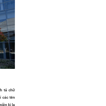
nh tả chữ
í các tên
iền kì lạ