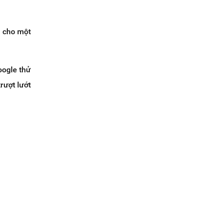
m cho một
oogle thử
rượt lướt