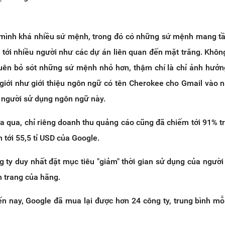
 mình khá nhiều sứ mệnh, trong đó có những sứ mệnh mang t
tới nhiều người như các dự án liên quan đến mặt trăng. Không
ên bỏ sót những sứ mệnh nhỏ hơn, thậm chí là chỉ ảnh hưởn
 giới như giới thiệu ngôn ngữ có tên Cherokee cho Gmail vào
 người sử dụng ngôn ngữ này.
a qua, chỉ riêng doanh thu quảng cáo cũng đã chiếm tới 91% t
 tới 55,5 tỉ USD của Google.
ng ty duy nhất đặt mục tiêu "giảm" thời gian sử dụng của người
n trang của hãng.
ến nay, Google đã mua lại được hơn 24 công ty, trung bình mỗ