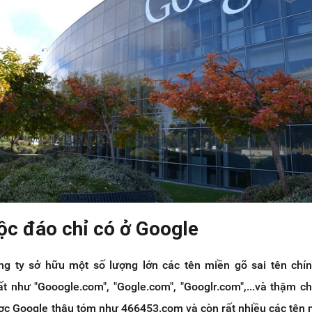
ộc đáo chỉ có ở Google
ng ty sở hữu một số lượng lớn các tên miền gõ sai tên chí
t như "Gooogle.com", "Gogle.com", "Googlr.com",...và thậm ch
ợc Google thâu tóm như 466453.com và còn rất nhiều các tên m