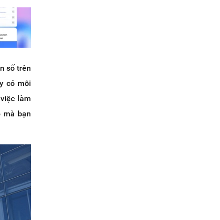
n số trên
ty có môi
 việc làm
ạo mà bạn