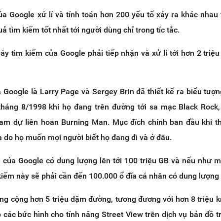
a Google xử lí và tính toán hơn 200 yếu tố xảy ra khác nhau 
 tìm kiếm tốt nhất tới người dùng chỉ trong tíc tắc.
áy tìm kiếm của Google phải tiếp nhận và xử lí tới hơn 2 triệu 
a Google là Larry Page và Sergey Brin đã thiết kế ra biểu tượ
tháng 8/1998 khi họ đang trên đường tới sa mạc Black Rock
ham dự liên hoan Burning Man. Mục đích chính ban đầu khi th
là do họ muốn mọi người biết họ đang đi và ở đâu.
 của Google có dung lượng lên tới 100 triệu GB và nếu như m
 kiếm này sẽ phải cần đến 100.000 ổ đĩa cá nhân có dung lượng
ng cộng hơn 5 triệu dặm đường, tương đương với hơn 8 triệu k
 các bức hình cho tính năng Street View trên dịch vụ bản đồ t