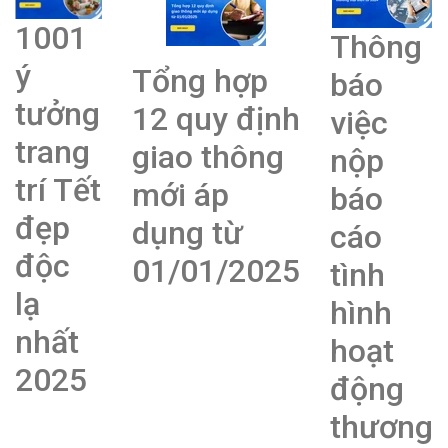
1001
Thông
ý
Tổng hợp
báo
tưởng
12 quy định
việc
trang
giao thông
nộp
trí Tết
mới áp
báo
đẹp
dụng từ
cáo
độc
01/01/2025
tình
lạ
hình
nhất
hoạt
2025
động
thương