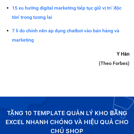
15 xu hướng digital marketing tiếp tục giữ vị trí 'độc
tôn' trong tương lai
7 lí do chính nên áp dụng chatbot vào bán hàng và
marketing
Y Hân
(Theo Forbes)
TẶNG 10 TEMPLATE QUẢN LÝ KHO BẰNG
EXCEL NHANH CHÓNG VÀ HIỆU QUẢ CHO
CHỦ SHOP