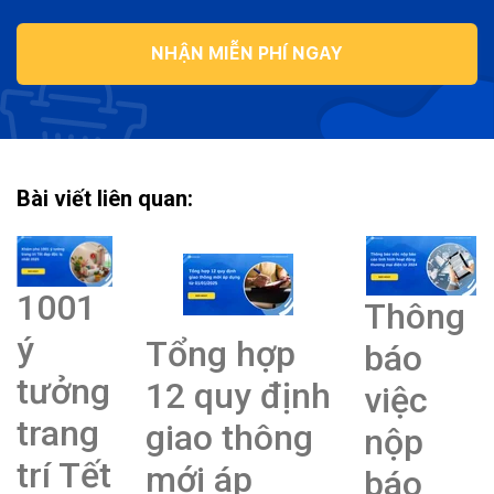
NHẬN MIỄN PHÍ NGAY
Bài viết liên quan:
1001
Thông
ý
Tổng hợp
báo
tưởng
12 quy định
việc
trang
giao thông
nộp
trí Tết
mới áp
báo