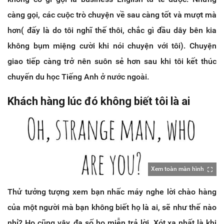
càng gọi, các cuộc trò chuyện về sau càng tốt và mượt mà
hơn( đấy là do tôi nghĩ thế thôi, chắc gì đầu dây bên kia
không bụm miệng cười khi nói chuyện với tôi). Chuyện
giao tiếp càng trở nên suôn sẻ hơn sau khi tôi kết thúc
chuyến du học Tiếng Anh ở nước ngoài.
Khách hàng lúc đó không biết tôi là ai
Xem toàn màn hình
Thử tưởng tượng xem bạn nhấc máy nghe lời chào hàng
của một người mà bạn không biết họ là ai, sẽ như thế nào
nhỉ? Họ cũng vậy, đa số họ miễn trả lời. Xót xa nhất là khi