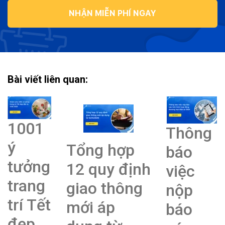
NHẬN MIỄN PHÍ NGAY
Bài viết liên quan:
1001
Thông
ý
Tổng hợp
báo
tưởng
12 quy định
việc
trang
giao thông
nộp
trí Tết
mới áp
báo
đẹp