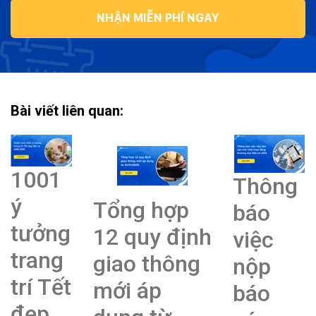
NHẬN MIỄN PHÍ NGAY
Bài viết liên quan:
1001
Thông
ý
Tổng hợp
báo
tưởng
12 quy định
việc
trang
giao thông
nộp
trí Tết
mới áp
báo
đẹp