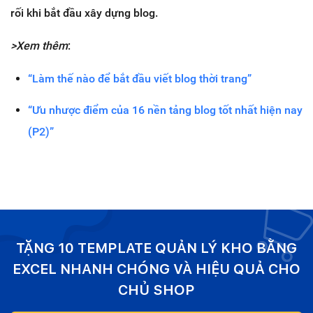
rối khi bắt đầu xây dựng blog.
>Xem thêm
:
“Làm thế nào để bắt đầu viết blog thời trang”
“Ưu nhược điểm của 16 nền tảng blog tốt nhất hiện nay
(P2)”
TẶNG 10 TEMPLATE QUẢN LÝ KHO BẰNG
EXCEL NHANH CHÓNG VÀ HIỆU QUẢ CHO
CHỦ SHOP