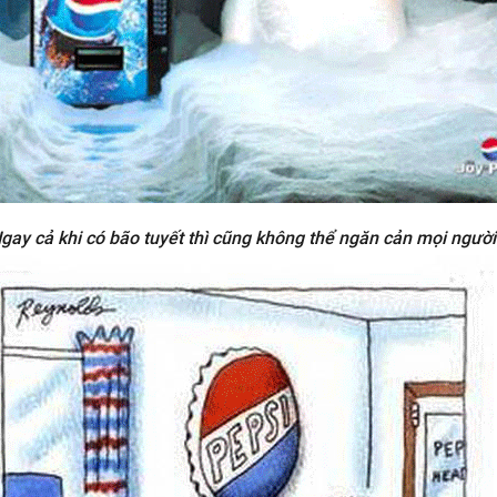
Ngay cả khi có bão tuyết thì cũng không thể ngăn cản mọi ngườ