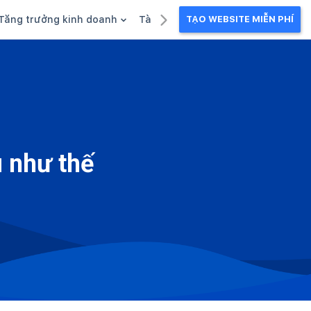
Tăng trưởng kinh doanh
Tài liệu kinh doanh
TẠO WEBSITE MIỄN PHÍ
g
Khuyến mãi
Ebook
Chăm sóc khách hàng
Câu chuyện kinh doanh
Webinar
 như thế