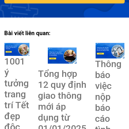
Bài viết liên quan:
1001
Thông
ý
Tổng hợp
báo
tưởng
12 quy định
việc
trang
giao thông
nộp
trí Tết
mới áp
báo
đẹp
dụng từ
cáo
độc
01/01/2025