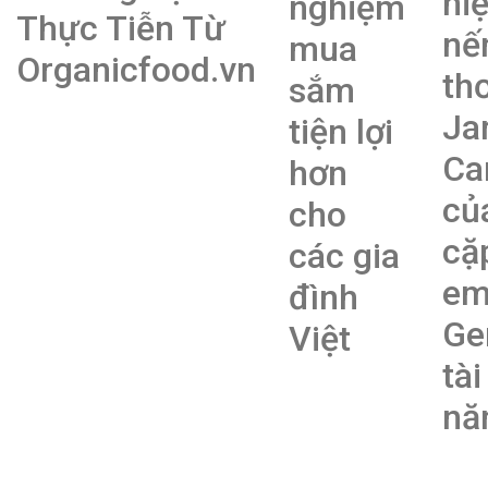
hi
nghiệm
Thực Tiễn Từ
nế
mua
Organicfood.vn
th
sắm
Ja
tiện lợi
Ca
hơn
củ
cho
cặ
các gia
e
đình
Ge
Việt
tài
nă