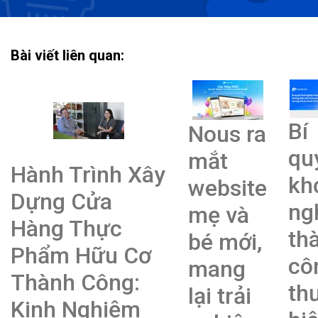
Bài viết liên quan:
Bí
Nous ra
qu
mắt
Hành Trình Xây
kh
website
Dựng Cửa
ng
mẹ và
Hàng Thực
th
bé mới,
Phẩm Hữu Cơ
cô
mang
Thành Công:
th
lại trải
Kinh Nghiệm