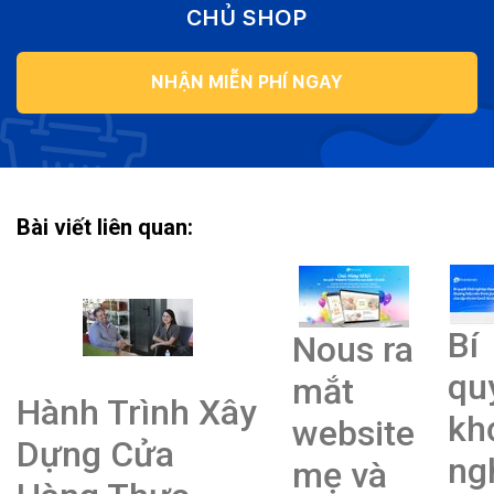
CHỦ SHOP
NHẬN MIỄN PHÍ NGAY
Bài viết liên quan:
Bí
Nous ra
qu
mắt
Hành Trình Xây
kh
website
Dựng Cửa
ng
mẹ và