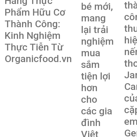
Hàng Thực
th
bé mới,
Phẩm Hữu Cơ
cô
mang
Thành Công:
th
lại trải
Kinh Nghiệm
hi
nghiệm
Thực Tiễn Từ
nế
mua
Organicfood.vn
th
sắm
Ja
tiện lợi
Ca
hơn
củ
cho
cặ
các gia
e
đình
Ge
Việt