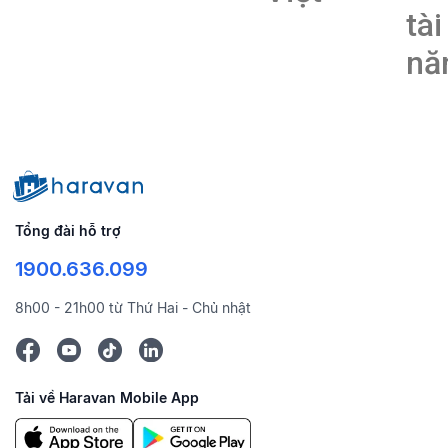
tài
nă
Tổng đài hỗ trợ
1900.636.099
8h00 - 21h00 từ Thứ Hai - Chủ nhật
Tải về Haravan Mobile App